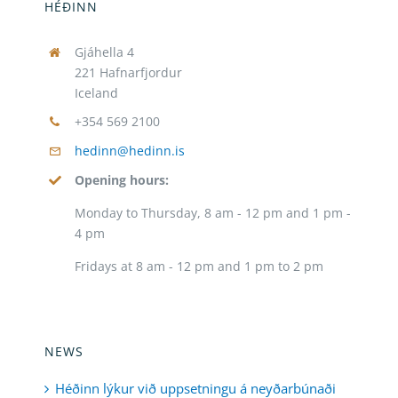
HÉÐINN
Gjáhella 4
221 Hafnarfjordur
Iceland
+354 569 2100
hedinn@hedinn.is
Opening hours:
Monday to Thursday, 8 am - 12 pm and 1 pm -
4 pm
Fridays at 8 am - 12 pm and 1 pm to 2 pm
NEWS
Héðinn lýkur við uppsetningu á neyðarbúnaði