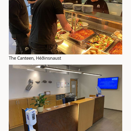
The Canteen, Héðinsnaust