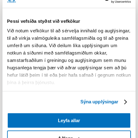
The locker room
Þessi vefsíða styðst við vefkökur
Við notum vefkökur til að sérvelja innihald og auglýsingar,
til að virkja valmöguleika samfélagsmiðla og til að greina
umferð um síðuna. Við deilum líka upplýsingum um
notkun á síðunni með samfélagsmiðlum okkar,
samstarfsaðilum í greiningu og auglýsingum sem munu
hugsanlega tengja þær við aðrar upplýsingar sem að þú
hefur látið þeim í té eða þeir hafa safnað í gegnum notkun
þína á þeirra þjónustu.
The locker room
Sýna upplýsingar
Leyfa allar