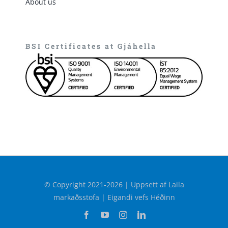
About us
BSI Certificates at Gjáhella
© Copyright 2021-2026 | Uppsett af Laila
markaðsstofa | Eigandi vefs Héðinn