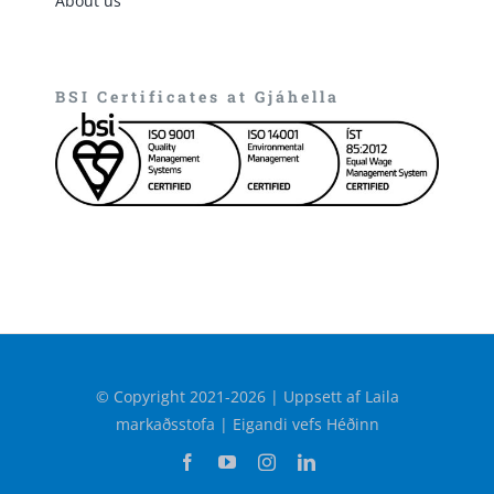
About us
BSI Certificates at Gjáhella
© Copyright 2021-2026 | Uppsett af Laila
markaðsstofa | Eigandi vefs Héðinn