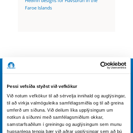
Héðinn designs for Havsbrún in the
Faroe Islands
Send us a message
Þessi vefsíða styðst við vefkökur
Fill out the form
Við notum vefkökur til að sérvelja innihald og auglýsingar,
til að virkja valmöguleika samfélagsmiðla og til að greina
umferð um síðuna. Við deilum líka upplýsingum um
notkun á síðunni með samfélagsmiðlum okkar,
samstarfsaðilum í greiningu og auglýsingum sem munu
hugsanlega tengja þær við aðrar upplýsingar sem að þú