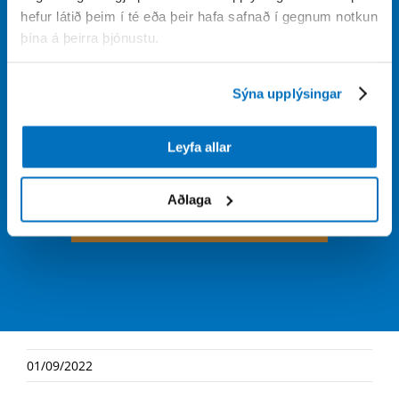
hefur látið þeim í té eða þeir hafa safnað í gegnum notkun
þína á þeirra þjónustu.
Sýna upplýsingar
Leyfa allar
Aðlaga
SEND
01/09/2022