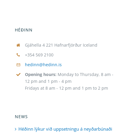
HÉÐINN
Gjáhella 4 221 Hafnarfjörður Iceland
+354 569 2100
hedinn@hedinn.is
Opening hours:
Monday to Thursday, 8 am -
12 pm and 1 pm - 4 pm
Fridays at 8 am - 12 pm and 1 pm to 2 pm
NEWS
Héðinn lýkur við uppsetningu á neyðarbúnaði