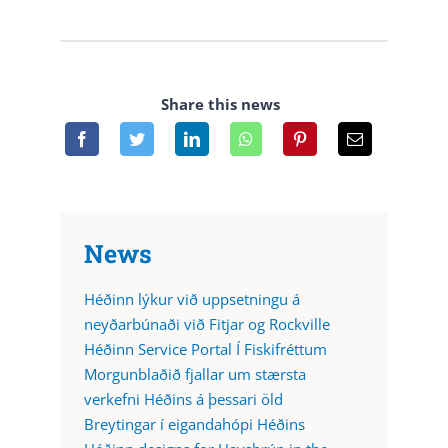
Share this news
News
Héðinn lýkur við uppsetningu á
neyðarbúnaði við Fitjar og Rockville
Héðinn Service Portal Í Fiskifréttum
Morgunblaðið fjallar um stærsta
verkefni Héðins á þessari öld
Breytingar í eigandahópi Héðins