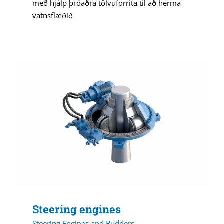
með hjálp þróaðra tölvuforrita til að herma
vatnsflæðið
Steering engines
Steering Engines and Rudders