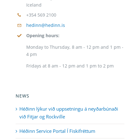
Iceland
+354 569 2100
hedinn@hedinn.is
Opening hours:
Monday to Thursday, 8 am - 12 pm and 1 pm -
4 pm
Fridays at 8 am - 12 pm and 1 pm to 2 pm
NEWS
Héðinn lýkur við uppsetningu á neyðarbúnaði
við Fitjar og Rockville
Héðinn Service Portal Í Fiskifréttum