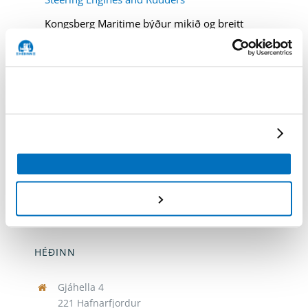
Kongsberg Maritime býður mikið og breitt
úrval af stýrisvélum sem henta fyrir allar
skipategundir og stærðir.
HÉÐINN
Gjáhella 4
221 Hafnarfjordur