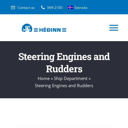
Skip
Contact us
569-2100
Íslenska
to
content
Tog
Nav
Industrial Service
Steering Engines and
Rudders
Fishmeal and Fish Oil
Home
»
Ship Department
»
Steering Engines and Rudders
Technical Service
Ship Department
About us