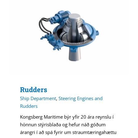
Rudders
Ship Department
,
Steering Engines and
Rudders
Kongsberg Maritime býr yfir 20 ára reynslu í
hönnun stýrisblaða og hefur náð góðum
árangri í að spá fyrir um straumtæringahættu