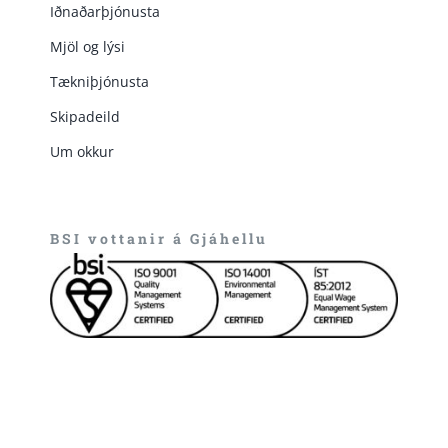
Iðnaðarþjónusta
Mjöl og lýsi
Tækniþjónusta
Skipadeild
Um okkur
BSI vottanir á Gjáhellu