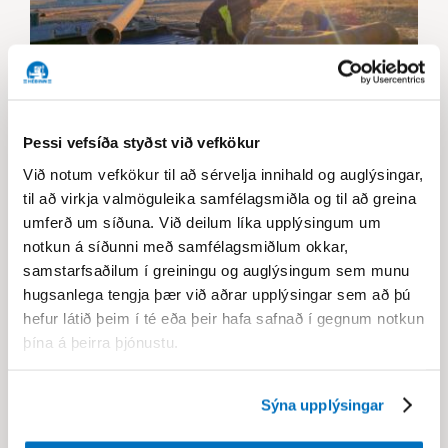
Þessi vefsíða styðst við vefkökur
Við notum vefkökur til að sérvelja innihald og auglýsingar,
Héðinn lýkur við uppsetningu á
til að virkja valmöguleika samfélagsmiðla og til að greina
neyðarbúnaði við Fitjar og
umferð um síðuna. Við deilum líka upplýsingum um
notkun á síðunni með samfélagsmiðlum okkar,
Rockville
samstarfsaðilum í greiningu og auglýsingum sem munu
hugsanlega tengja þær við aðrar upplýsingar sem að þú
30/12/2025
hefur látið þeim í té eða þeir hafa safnað í gegnum notkun
þína á þeirra þjónustu.
Sýna upplýsingar