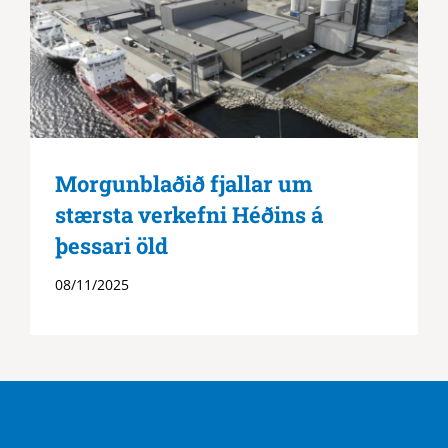
Morgunblaðið fjallar um
stærsta verkefni Héðins á
þessari öld
08/11/2025