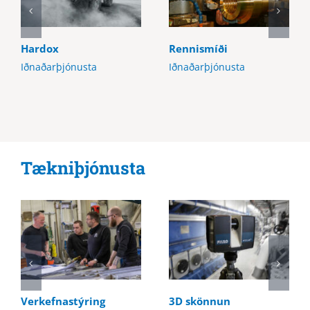
Hardox
Rennismíði
Iðnaðarþjónusta
Iðnaðarþjónusta
Tækniþjónusta
Verkefnastýring
3D skönnun