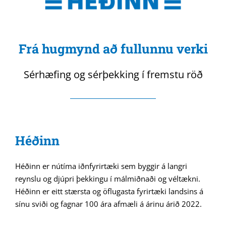
Frá hugmynd að fullunnu verki
Sérhæfing og sérþekking í fremstu röð
Héðinn
Héðinn er nútíma iðnfyrirtæki sem byggir á langri
reynslu og djúpri þekkingu í málmiðnaði og véltækni.
Héðinn er eitt stærsta og öflugasta fyrirtæki landsins á
sínu sviði og fagnar 100 ára afmæli á árinu árið 2022.