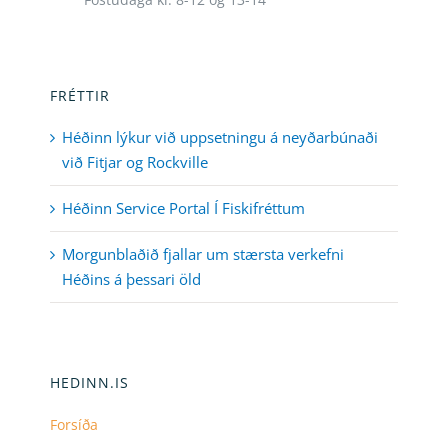
FRÉTTIR
Héðinn lýkur við uppsetningu á neyðarbúnaði
við Fitjar og Rockville
Héðinn Service Portal Í Fiskifréttum
Morgunblaðið fjallar um stærsta verkefni
Héðins á þessari öld
HEDINN.IS
Forsíða