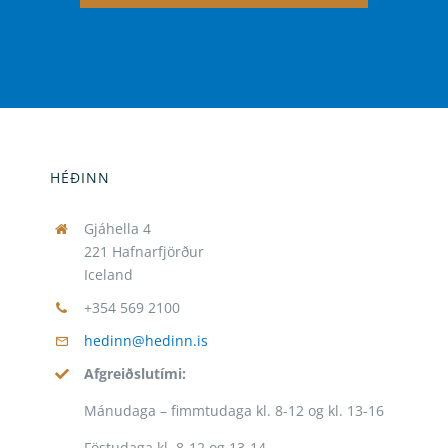
HÉÐINN
Gjáhella 4
221 Hafnarfjörður
Iceland
+354 569 2100
hedinn@hedinn.is
Afgreiðslutími:
Mánudaga – fimmtudaga kl. 8-12 og kl. 13-16
Föstudaga kl. 8-12 og 13-14