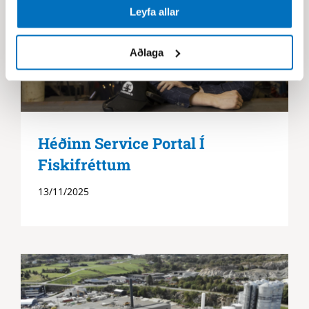
Leyfa allar
Aðlaga
Héðinn Service Portal Í
Fiskifréttum
13/11/2025