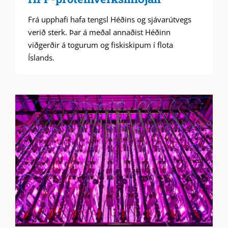
Frá upphafi hafa tengsl Héðins og sjávarútvegs
verið sterk. Þar á meðal annaðist Héðinn
viðgerðir á togurum og fiskiskipum í flota
Íslands.