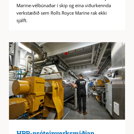
Marine-vélbúnaðar í skip og eina viðurkennda
verkstæðið sem Rolls Royce Marine rak ekki
sjálft.
HPP-próteinverksmiðjan