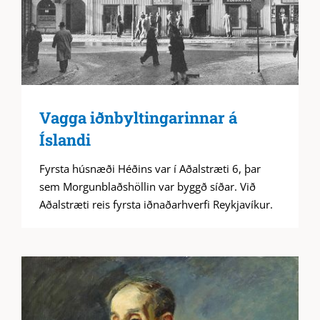
Vagga iðnbyltingarinnar á
Íslandi
Fyrsta húsnæði Héðins var í Aðalstræti 6, þar
sem Morgunblaðshöllin var byggð síðar. Við
Aðalstræti reis fyrsta iðnaðarhverfi Reykjavíkur.