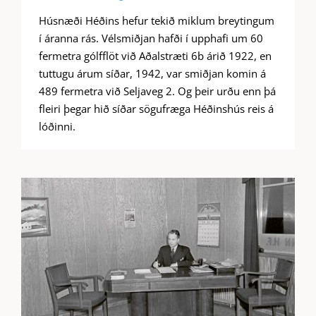
Húsnæði Héðins hefur tekið miklum breytingum
í áranna rás. Vélsmiðjan hafði í upphafi um 60
fermetra gólfflöt við Aðalstræti 6b árið 1922, en
tuttugu árum síðar, 1942, var smiðjan komin á
489 fermetra við Seljaveg 2. Og þeir urðu enn þá
fleiri þegar hið síðar sögufræga Héðinshús reis á
lóðinni.