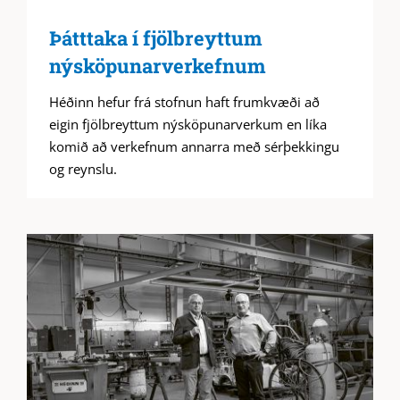
Þátttaka í fjölbreyttum
nýsköpunarverkefnum
Héðinn hefur frá stofnun haft frumkvæði að
eigin fjölbreyttum nýsköpunarverkum en líka
komið að verkefnum annarra með sérþekkingu
og reynslu.