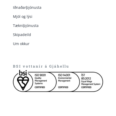
Iðnaðarþjónusta
Mjöl og lýsi
Tækniþjónusta
Skipadeild
Um okkur
BSI vottanir á Gjáhellu