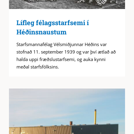
Lífleg félagsstarfsemi í
Héðinsnaustum
Starfsmannafélag Vélsmiðjunnar Héðins var
stofnað 11. september 1939 og var því ætlað að
halda uppi fræðslustarfsemi, og auka kynni
meðal starfsfólksins.