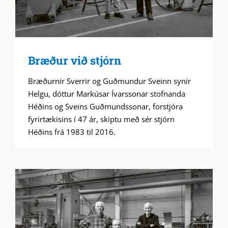
Bræður við stjórn
Bræðurnir Sverrir og Guðmundur Sveinn synir
Helgu, dóttur Markúsar Ívarssonar stofnanda
Héðins og Sveins Guðmundssonar, forstjóra
fyrirtækisins í 47 ár, skiptu með sér stjórn
Héðins frá 1983 til 2016.