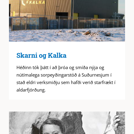
Skarni og Kalka
Héðinn tók þátt í að þróa og smíða nýja og
nútímalega sorpeyðingarstöð á Suðurnesjum í
stað eldri verksmiðju sem hafði verið starfrækt í
aldarfjórðung.