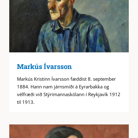
Markús Ívarsson
Markús Kristinn Ívarsson fæddist 8. september
1884. Hann nam járnsmíði á Eyrarbakka og
vélfræði við Stýrimannaskólann í Reykjavík 1912
til 1913.