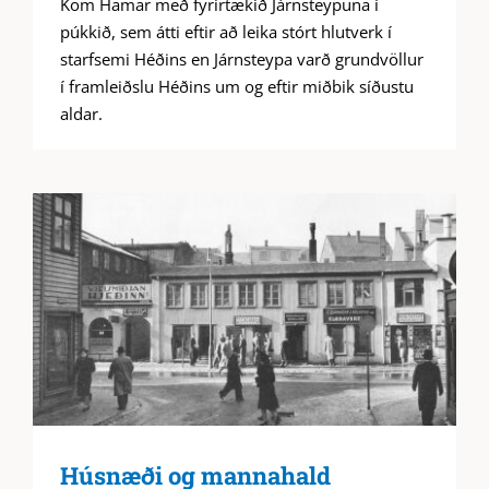
Kom Hamar með fyrirtækið Járnsteypuna í
púkkið, sem átti eftir að leika stórt hlutverk í
starfsemi Héðins en Járnsteypa varð grundvöllur
í framleiðslu Héðins um og eftir miðbik síðustu
aldar.
Húsnæði og mannahald