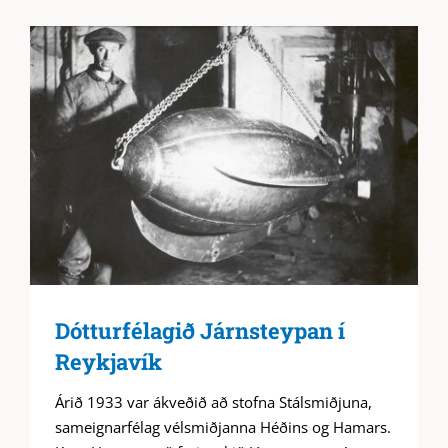
Dótturfélagið Járnsteypan í
Reykjavík
Árið 1933 var ákveðið að stofna Stálsmiðjuna,
sameignarfélag vélsmiðjanna Héðins og Hamars.