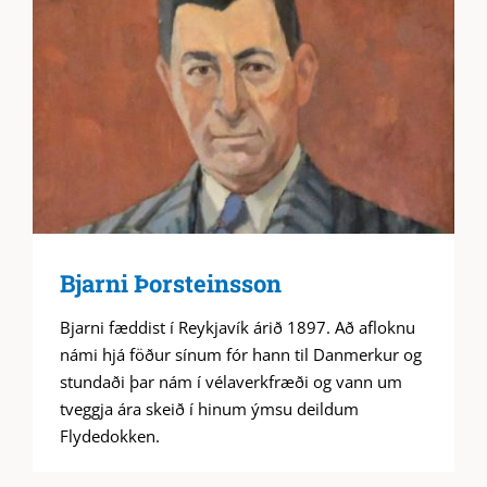
Bjarni Þorsteinsson
Bjarni fæddist í Reykjavík árið 1897. Að afloknu
námi hjá föður sínum fór hann til Danmerkur og
stundaði þar nám í vélaverkfræði og vann um
tveggja ára skeið í hinum ýmsu deildum
Flydedokken.