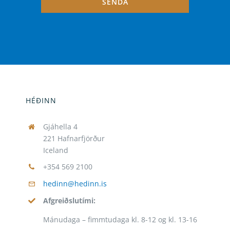
SENDA
HÉÐINN
Gjáhella 4
221 Hafnarfjörður
Iceland
+354 569 2100
hedinn@hedinn.is
Afgreiðslutími:
Mánudaga – fimmtudaga kl. 8-12 og kl. 13-16