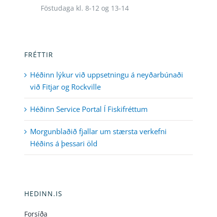
Föstudaga kl. 8-12 og 13-14
FRÉTTIR
Héðinn lýkur við uppsetningu á neyðarbúnaði
við Fitjar og Rockville
Héðinn Service Portal Í Fiskifréttum
Morgunblaðið fjallar um stærsta verkefni
Héðins á þessari öld
HEDINN.IS
Forsíða