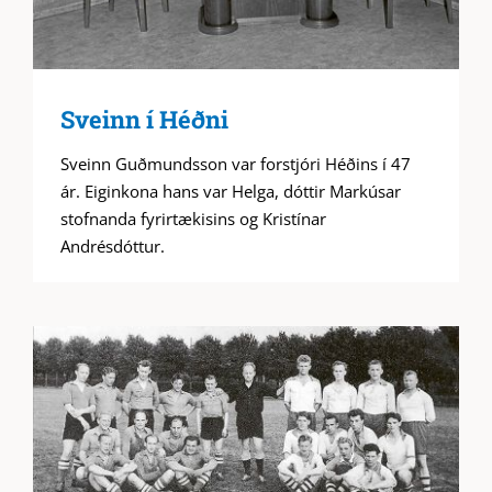
Sveinn í Héðni
Sveinn Guðmundsson var forstjóri Héðins í 47
ár. Eiginkona hans var Helga, dóttir Markúsar
stofnanda fyrirtækisins og Kristínar
Andrésdóttur.