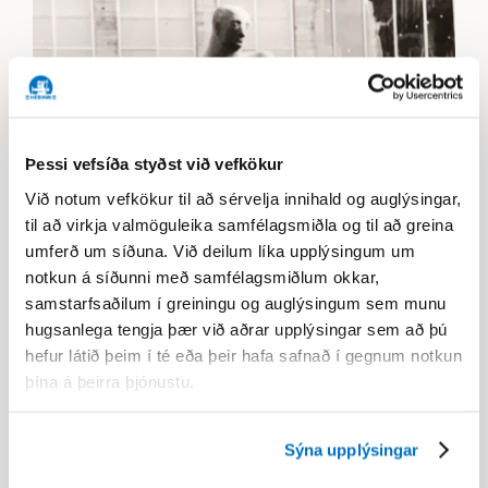
Þessi vefsíða styðst við vefkökur
Við notum vefkökur til að sérvelja innihald og auglýsingar,
til að virkja valmöguleika samfélagsmiðla og til að greina
umferð um síðuna. Við deilum líka upplýsingum um
notkun á síðunni með samfélagsmiðlum okkar,
samstarfsaðilum í greiningu og auglýsingum sem munu
Héðinn og járnsmiður
hugsanlega tengja þær við aðrar upplýsingar sem að þú
Ásmundar
hefur látið þeim í té eða þeir hafa safnað í gegnum notkun
þína á þeirra þjónustu.
Það er bersýnilegt, eins og sjá má af þessum
nöfnum, að margvísleg tengsl eru við Héðin – og
Sýna upplýsingar
það á nú enn frekar við um sjálft listaverkið, því
sköpunarsaga þess hefst bókstaflega í Héðni.