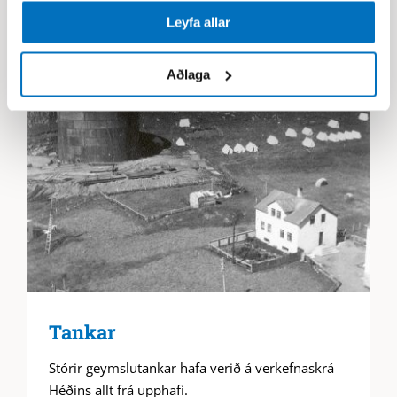
Leyfa allar
Aðlaga
Tankar
Stórir geymslutankar hafa verið á verkefnaskrá
Héðins allt frá upphafi.