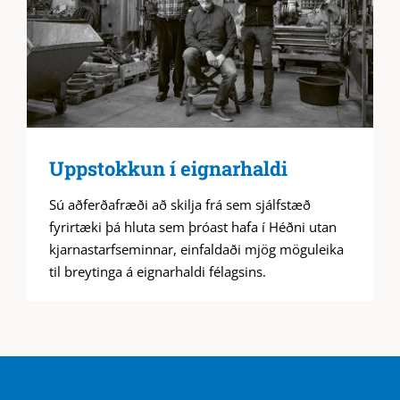
Uppstokkun í eignarhaldi
Sú aðferðafræði að skilja frá sem sjálfstæð
fyrirtæki þá hluta sem þróast hafa í Héðni utan
kjarnastarfseminnar, einfaldaði mjög möguleika
til breytinga á eignarhaldi félagsins.