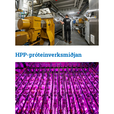
HPP-próteinverksmiðjan