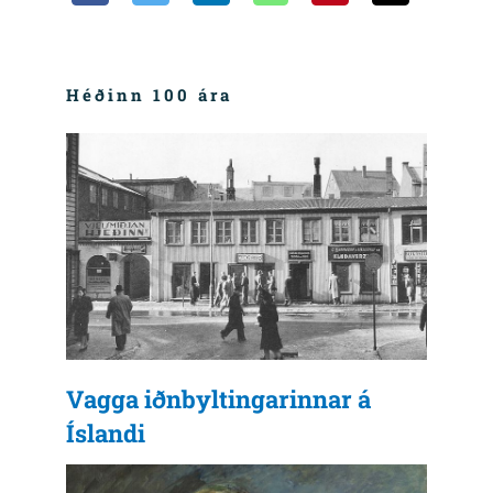
Héðinn 100 ára
Vagga iðnbyltingarinnar á
Íslandi