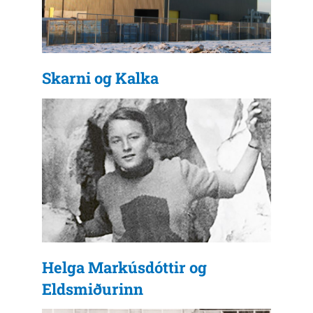
Skarni og Kalka
Helga Markúsdóttir og
Eldsmiðurinn