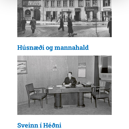
Húsnæði og mannahald
Sveinn í Héðni