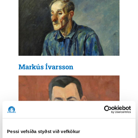
Markús Ívarsson
Þessi vefsíða styðst við vefkökur