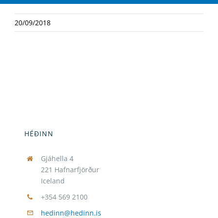
20/09/2018
HÉÐINN
Gjáhella 4
221 Hafnarfjörður
Iceland
+354 569 2100
hedinn@hedinn.is