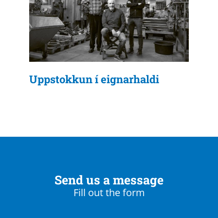
Uppstokkun í eignarhaldi
Send us a message
Fill out the form