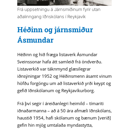
Frá uppsetningu á Járnsmiðinum fyrir utan
aðalinngang Iðnskólans í Reykjavík
Héðinn og járnsmiður
Ásmundar
Héðinn og hið fræga listaverk Ásmundar
Sveinssonar hafa átt samleið frá öndverðu.
Listaverkið var táknmynd glæsilegrar
iðnsýningar 1952 og Héðinsmenn ásamt vinum
höfðu forgöngu um að listaverkið yrði keypt og
gefið Iðnskólanum og Reykjavíkurborg.
Frá því segir í áreiðanlegri heimild – tímariti
iðnaðarmanna – að á 50 ára afmæli Iðnskólans,
haustið 1954, hafi skólanum og bænum [verið]
gefin hin mjög umtalaða myndastytta,