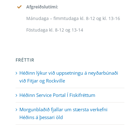
Afgreiðslutími:
Mánudaga – fimmtudaga kl. 8-12 og kl. 13-16
Föstudaga kl. 8-12 og 13-14
FRÉTTIR
Héðinn lýkur við uppsetningu á neyðarbúnaði
við Fitjar og Rockville
Héðinn Service Portal Í Fiskifréttum
Morgunblaðið fjallar um stærsta verkefni
Héðins á þessari öld