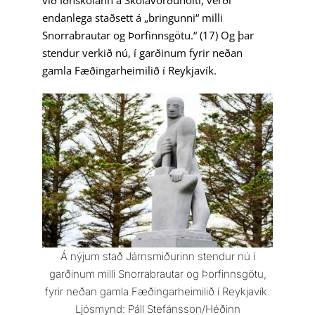
endanlega staðsett á „bringunni“ milli
Snorrabrautar og Þorfinnsgötu.“ (17) Og þar
stendur verkið nú, í garðinum fyrir neðan
gamla Fæðingarheimilið í Reykjavík.
Á nýjum stað Járnsmiðurinn stendur nú í
garðinum milli Snorrabrautar og Þorfinnsgötu,
fyrir neðan gamla Fæðingarheimilið í Reykjavík.
Ljósmynd: Páll Stefánsson/Héðinn