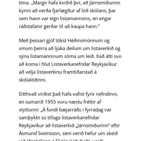
tíma. „Margir hafa kviðið því, að Járnsmiðurinn
kynni að verða fjarlægður af lóð skólans, þar
sem hann var eign listamannsins, en engar
ráðstafanir gerðar til að kaupa hann.“
Með þessari gjöf tókst Héðinsmönnum og
vinum þeirra að ljúka deilum um listaverkið og
sýna listamanninum sóma um leið. Það átti svo
að koma í hlut Listaverkanefndar Reykjavíkur
að velja listaverkinu framtíðarstað á
skólalóðinni.
Eitthvað virðist það hafa vafist fyrir nefndinni,
en sumarið 1955 voru næstu fréttir af
styttunni: „Á fundi bæjarráðs í fyrradag var
samþykkt sú tillaga listaverkanefndar
Reykjavíkur að listaverkið „Járnsmiðurinn“ eftir
Ásmund Sveinsson, sem verið hefur um skeið
við Iðnskólann á Skólavörðuholti, verði