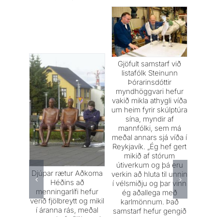
Samvi
Gjöfult samstarf við
er skú
listafólk Steinunn
Bja
Þórarinsdóttir
myndhöggvari hefur
Já
vakið mikla athygli víða
dóttu
um heim fyrir skúlptúra
Það
sína, myndir af
Sæbra
mannfólki, sem má
skam
meðal annars sjá víða í
Tilefn
Reykjavík. „Ég hef gert
50 ár 
mikið af stórum
Íslan
útiverkum og þá eru
Djúpar rætur Aðkoma
verkin að hluta til unnin
Héðins að
stjór
í vélsmiðju og þar vinn
menningarlífi hefur
Verki
ég aðallega með
verið fjölbreytt og mikil
1991
karlmönnum. Það
í áranna rás, meðal
tvíbu
samstarf hefur gengið