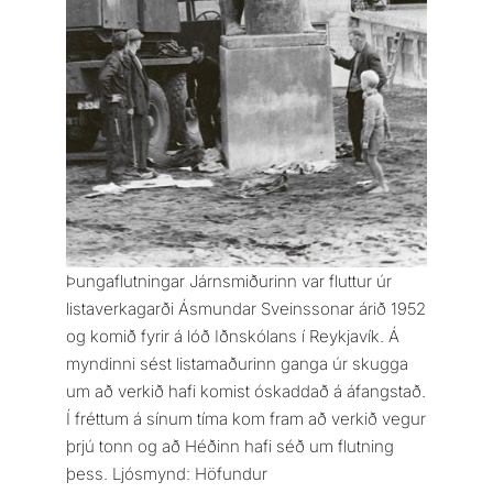
Þungaflutningar Járnsmiðurinn var fluttur úr
listaverkagarði Ásmundar Sveinssonar árið 1952
og komið fyrir á lóð Iðnskólans í Reykjavík. Á
myndinni sést listamaðurinn ganga úr skugga
um að verkið hafi komist óskaddað á áfangstað.
Í fréttum á sínum tíma kom fram að verkið vegur
þrjú tonn og að Héðinn hafi séð um flutning
þess. Ljósmynd: Höfundur