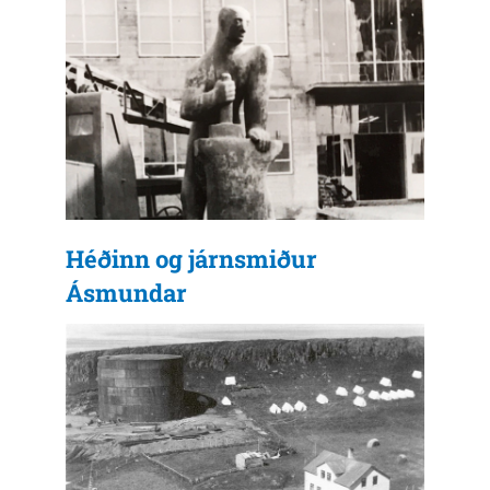
Héðinn og járnsmiður
Ásmundar