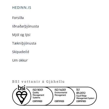
HEDINN.IS
Forsíða
Iðnaðarþjónusta
Mjöl og lýsi
Tækniþjónusta
Skipadeild
Um okkur
BSI vottanir á Gjáhellu