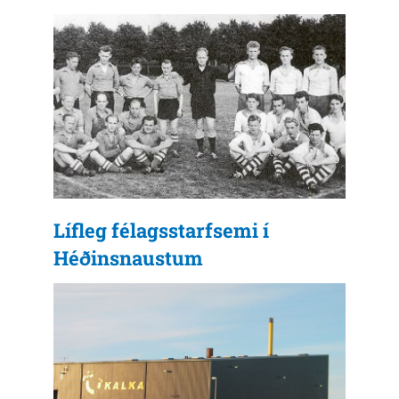
Lífleg félagsstarfsemi í
Héðinsnaustum