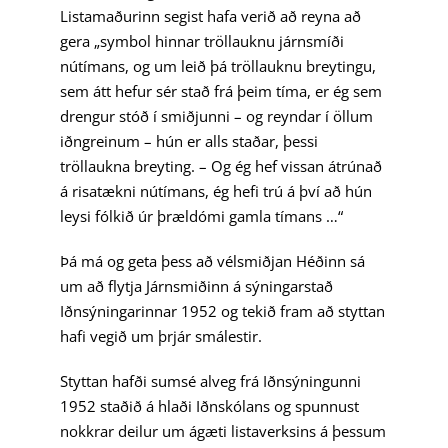
Listamaðurinn segist hafa verið að reyna að
gera „symbol hinnar tröllauknu járnsmíði
nútímans, og um leið þá tröllauknu breytingu,
sem átt hefur sér stað frá þeim tíma, er ég sem
drengur stóð í smiðjunni – og reyndar í öllum
iðngreinum – hún er alls staðar, þessi
tröllaukna breyting. – Og ég hef vissan átrúnað
á risatækni nútímans, ég hefi trú á því að hún
leysi fólkið úr þrældómi gamla tímans …“
Þá má og geta þess að vélsmiðjan Héðinn sá
um að flytja Járnsmiðinn á sýningarstað
Iðnsýningarinnar 1952 og tekið fram að styttan
hafi vegið um þrjár smálestir.
Styttan hafði sumsé alveg frá Iðnsýningunni
1952 staðið á hlaði Iðnskólans og spunnust
nokkrar deilur um ágæti listaverksins á þessum