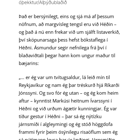
óþekktur/Alþýðublaðið
Það er bersýnilegt, eins og sjá má af þessum
nöfnum, að margvísleg tengsl eru við Héðin –
og það á nú enn frekar við um sjálft listaverkið,
því sköpunarsaga þess hefst bókstaflega í
Héðni. Ásmundur segir nefnilega frá því í
blaðaviðtali þegar hann kom ungur maður til
bæjarins:
„… er ég var um tvítugsaldur, lá leið mín til
Reykjavíkur og nam ég þar tréskurð hjá Ríkarði
Jónssyni. Og svo fór ég utan – og ég kom heim
aftur – kynntist Markúsi heitnum Ívarssyni í
Héðni og við urðum ágætir kunningjar. Ég var
tíður gestur í Héðni – þar sá ég nýtízku
járnsmíði í algleymingi og ég stóð höggdofa
frammi fyrir þeim ósýnilegu risaöflum sem ég
sá nútímann leysa þar úr læðingi. Járnsmíðin