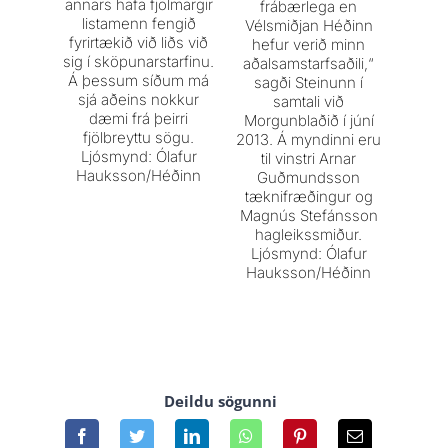
annars hafa fjölmargir
Miami 
frábærlega en
listamenn fengið
Þet
Vélsmiðjan Héðinn
fyrirtækið við liðs við
stærs
hefur verið minn
sig í sköpunarstarfinu.
sem 
aðalsamstarfsaðili,“
Á þessum síðum má
ver
sagði Steinunn í
sjá aðeins nokkur
fullunn
samtali við
dæmi frá þeirri
sýna
Morgunblaðið í júní
fjölbreyttu sögu.
ör
2013. Á myndinni eru
Ljósmynd: Ólafur
sam
til vinstri Arnar
Hauksson/Héðinn
tveim
Guðmundsson
hlutu
tæknifræðingur og
því tá
Magnús Stefánsson
tvegg
hagleikssmiður.
hor
Ljósmynd: Ólafur
Lj
Hauksson/Héðinn
Stef
Deildu sögunni