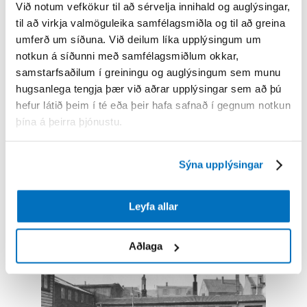
Við notum vefkökur til að sérvelja innihald og auglýsingar,
til að virkja valmöguleika samfélagsmiðla og til að greina
Bjarni Þorsteinsson
umferð um síðuna. Við deilum líka upplýsingum um
notkun á síðunni með samfélagsmiðlum okkar,
samstarfsaðilum í greiningu og auglýsingum sem munu
hugsanlega tengja þær við aðrar upplýsingar sem að þú
hefur látið þeim í té eða þeir hafa safnað í gegnum notkun
þína á þeirra þjónustu.
Sýna upplýsingar
Leyfa allar
Dótturfélagið Járnsteypan í
Reykjavík
Aðlaga