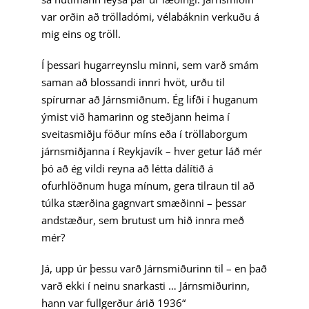
var orðin að trölladómi, vélabáknin verkuðu á
mig eins og tröll.
Í þessari hugarreynslu minni, sem varð smám
saman að blossandi innri hvöt, urðu til
spírurnar að Járnsmiðnum. Ég lifði í huganum
ýmist við hamarinn og steðjann heima í
sveitasmiðju föður míns eða í tröllaborgum
járnsmiðjanna í Reykjavík – hver getur láð mér
þó að ég vildi reyna að létta dálítið á
ofurhlöðnum huga mínum, gera tilraun til að
túlka stærðina gagnvart smæðinni – þessar
andstæður, sem brutust um hið innra með
mér?
Já, upp úr þessu varð Járnsmiðurinn til – en það
varð ekki í neinu snarkasti … Járnsmiðurinn,
hann var fullgerður árið 1936“