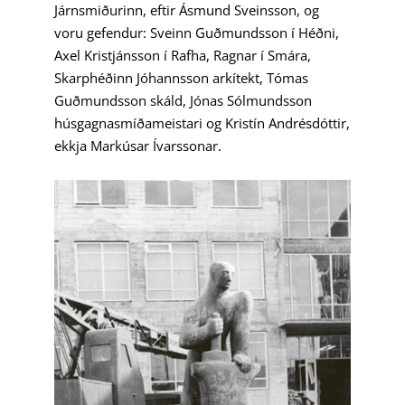
Járnsmiðurinn, eftir Ásmund Sveinsson, og
voru gefendur: Sveinn Guðmundsson í Héðni,
Axel Kristjánsson í Rafha, Ragnar í Smára,
Skarphéðinn Jóhannsson arkítekt, Tómas
Guðmundsson skáld, Jónas Sólmundsson
húsgagnasmíðameistari og Kristín Andrésdóttir,
ekkja Markúsar Ívarssonar.