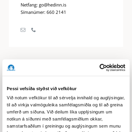
Netfang: go@hedinn.is
Símanúmer: 660 2141
Þessi vefsíða styðst við vefkökur
Við notum vefkökur til að sérvelja innihald og auglýsingar,
til að virkja valmöguleika samfélagsmiðla og til að greina
umferð um síðuna. Við deilum líka upplýsingum um
notkun á síðunni með samfélagsmiðlum okkar,
samstarfsaðilum í greiningu og auglýsingum sem munu