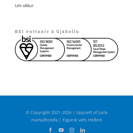
Um okkur
BSI vottanir á Gjáhellu
© Copyright 2021-2026 | Uppsett af Laila
markaðsstofa | Eigandi vefs Héðinn