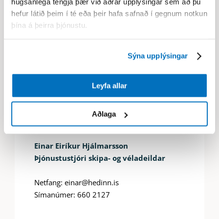
hugsanlega tengja þær við aðrar upplýsingar sem að þú
hefur látið þeim í té eða þeir hafa safnað í gegnum notkun
þína á þeirra þjónustu.
Sýna upplýsingar
Leyfa allar
Aðlaga
Einar Eiríkur Hjálmarsson
Þjónustustjóri skipa- og véladeildar
Netfang: einar@hedinn.is
Símanúmer: 660 2127