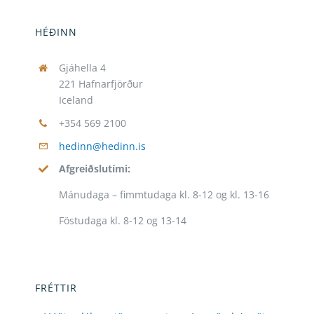
HÉÐINN
Gjáhella 4
221 Hafnarfjörður
Iceland
+354 569 2100
hedinn@hedinn.is
Afgreiðslutími:
Mánudaga – fimmtudaga kl. 8-12 og kl. 13-16
Föstudaga kl. 8-12 og 13-14
FRÉTTIR