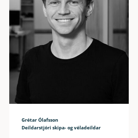
Grétar Ólafsson
Deildarstjóri skipa- og véladeildar