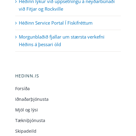
Héðinn lýkur við uppsetningu á neyðarbúnaði
við Fitjar og Rockville
Héðinn Service Portal Í Fiskifréttum
Morgunblaðið fjallar um stærsta verkefni
Héðins á þessari öld
HEDINN.IS
Forsíða
Iðnaðarþjónusta
Mjöl og lýsi
Tækniþjónusta
Skipadeild