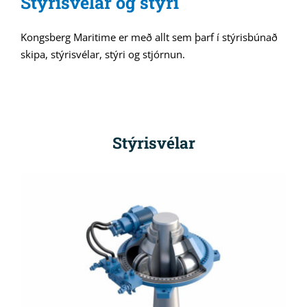
Stýrisvélar og stýri
Kongsberg Maritime er með allt sem þarf í stýrisbúnað
skipa, stýrisvélar, stýri og stjórnun.
Stýrisvélar