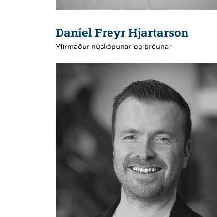
Daníel Freyr Hjartarson
Yfirmaður nýsköpunar og þróunar
+354 868 0847
jonbrynjar@hedinn.is
jonbrynjar@hedinn.is
Download Card