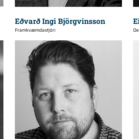
Eðvarð Ingi Björgvinsson
E
Framkvæmdastjóri
De
+354 660 2119
jont@hedinn.is
jont@hedinn.is
Find me on Linked-in
Download Card