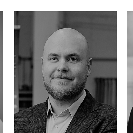
+354 660 2138
eib@hedinn.is
eib@hedinn.is
Find me on Linked-in
Download Card