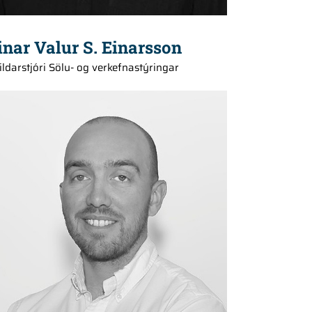
inar Valur S. Einarsson
ildarstjóri Sölu- og verkefnastýringar
+354 862 3977
karle@hedinn.is
karle@hedinn.is
Find me on Linked-in
Download Card