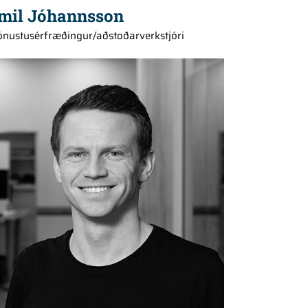
mil Jóhannsson
ónustusérfræðingur/aðstoðarverkstjóri
+354 660 2141
go@hedinn.is
go@hedinn.is
Download Card