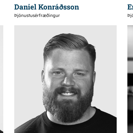
Daniel Konráðsson
E
Þjónustusérfræðingur
Þj
+354 660 2140
fannar@hedinn.is
fannar@hedinn.is
Download Card