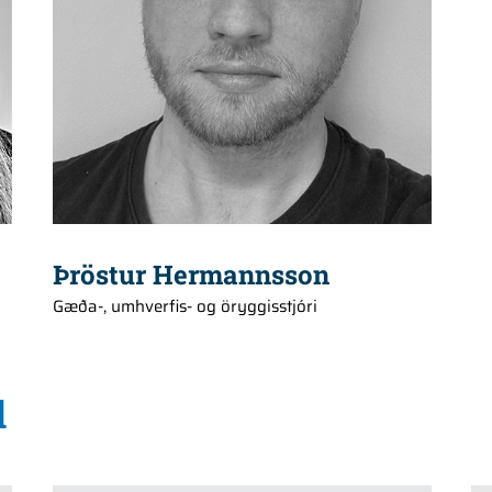
Þröstur Hermannsson
Gæða-, umhverfis- og öryggisstjóri
d
+354 660 2108