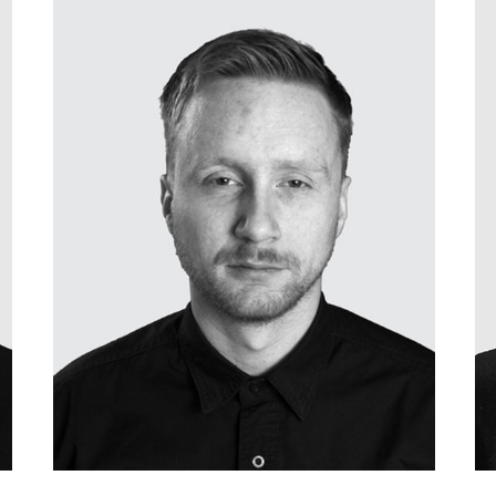
danielo@hedinn.is
danielo@hedinn.is
Download Card