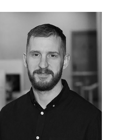
+354 660 2112
einarv@hedinn.is
einarv@hedinn.is
Find me on Linked-in
Download Card