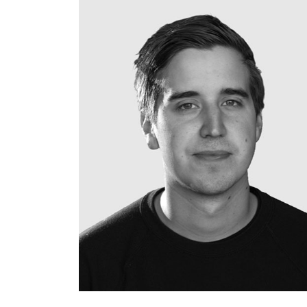
bjorgvin@hedinn.is
bjorgvin@hedinn.is
Download Card