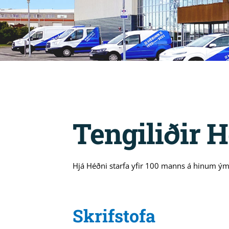
Tengiliðir 
Hjá Héðni starfa yfir 100 manns á hinum ýms
Skrifstofa