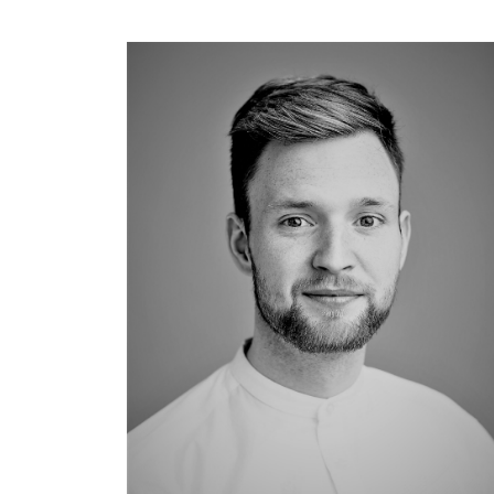
+354 866 5812
danielf@hedinn.is
danielf@hedinn.is
Download Card