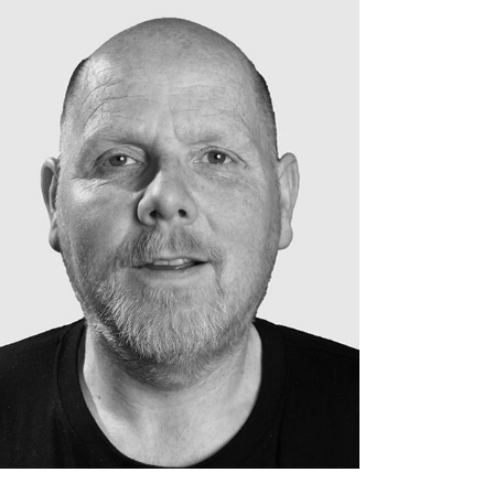
emil@hedinn.is
emil@hedinn.is
Download Card