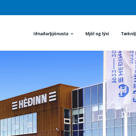
Iðnaðarþjónusta
Mjöl og lýsi
Tækniþ