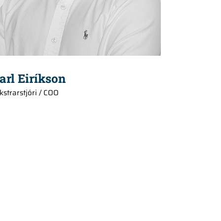
arl Eiríkson
kstrarstjóri / COO