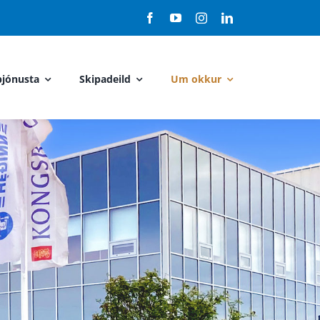
jónusta
Skipadeild
Um okkur