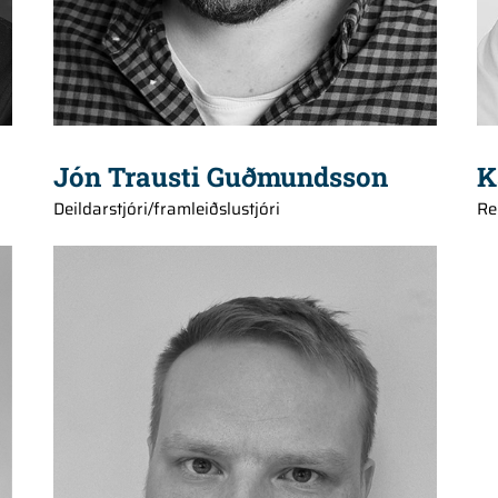
Jón Trausti Guðmundsson
K
Deildarstjóri/framleiðslustjóri
Re
+354 617 4898
throstur@hedinn.is
throstur@hedinn.is
Download Card