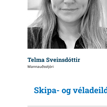
Telma Sveinsdóttir
Mannauðsstjóri
Skipa- og véladeil
+354 660 2107