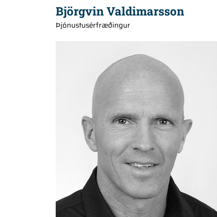
Björgvin Valdimarsson
Þjónustusérfræðingur
+354 660 2127
einar@hedinn.is
einar@hedinn.is
Download Card