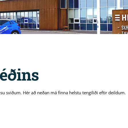
Héðins
u sviðum. Hér að neðan má finna helstu tengiliði eftir deildum.