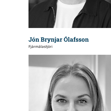
Jón Brynjar Ólafsson
Fjármálastjóri
+354 615 0787
telma@hedinn.is
telma@hedinn.is
Download Card