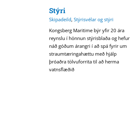
Stýri
Skipadeild
,
Stýrisvélar og stýri
Kongsberg Maritime býr yfir 20 ára
reynslu í hönnun stýrisblaða og hefur
náð góðum árangri í að spá fyrir um
straumtæringahættu með hjálp
þróaðra tölvuforrita til að herma
vatnsflæðið