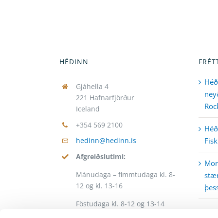
HÉÐINN
FRÉT
Héð
Gjáhella 4
neyð
221 Hafnarfjörður
Rock
Iceland
+354 569 2100
Héði
Fisk
hedinn@hedinn.is
Afgreiðslutími:
Mor
Mánudaga – fimmtudaga kl. 8-
stær
12 og kl. 13-16
þess
Föstudaga kl. 8-12 og 13-14