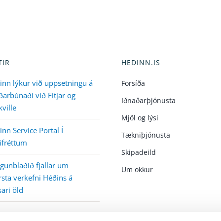
TIR
HEDINN.IS
inn lýkur við uppsetningu á
Forsíða
arbúnaði við Fitjar og
Iðnaðarþjónusta
ville
Mjöl og lýsi
nn Service Portal Í
Tækniþjónusta
ifréttum
Skipadeild
gunblaðið fjallar um
Um okkur
sta verkefni Héðins á
ari öld