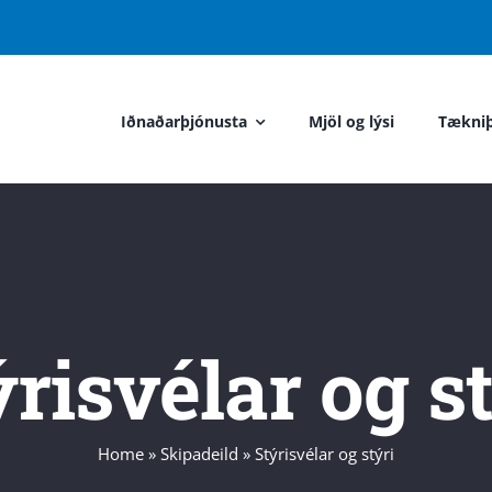
Iðnaðarþjónusta
Mjöl og lýsi
Tækniþ
risvélar og s
Home
»
Skipadeild
»
Stýrisvélar og stýri