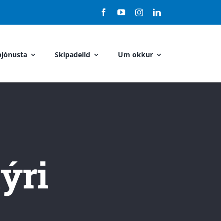
jónusta
Skipadeild
Um okkur
týri