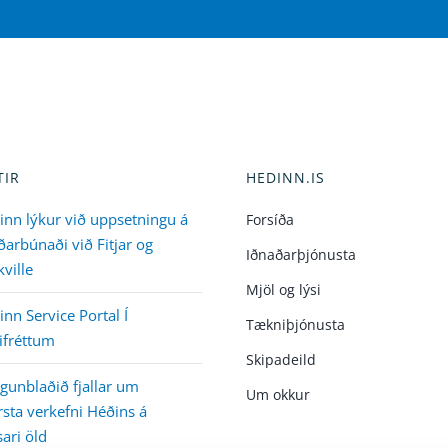
TIR
HEDINN.IS
inn lýkur við uppsetningu á
Forsíða
arbúnaði við Fitjar og
Iðnaðarþjónusta
ville
Mjöl og lýsi
nn Service Portal Í
Tækniþjónusta
ifréttum
Skipadeild
gunblaðið fjallar um
Um okkur
sta verkefni Héðins á
ari öld