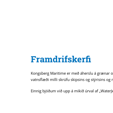
Framdrifskerfi
Kongsberg Maritime er með áherslu á grænar orku
vatnsflæði milli skrúfu skipsins og stýrisins og
Einnig bjóðum við upp á mikið úrval af „WaterJet