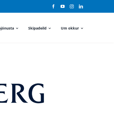
jónusta
Skipadeild
Um okkur