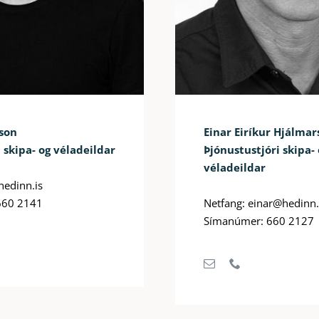
son
Einar Eiríkur Hjálmar
i skipa- og véladeildar
Þjónustustjóri skipa-
véladeildar
hedinn.is
660 2141
Netfang: einar@hedinn.
Símanúmer: 660 2127