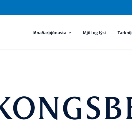
Iðnaðarþjónusta
Mjöl og lýsi
Tækniþ