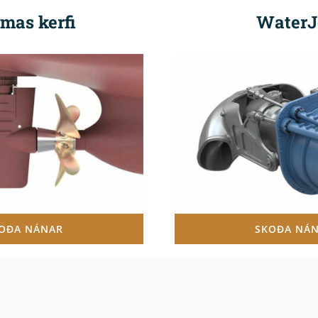
mas kerfi
WaterJ
OÐA NÁNAR
SKOÐA NÁ