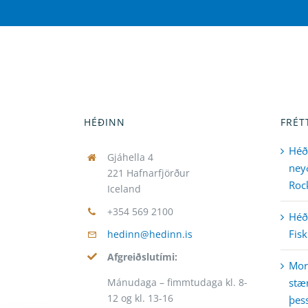
HÉÐINN
FRÉT
Héð
Gjáhella 4
neyð
221 Hafnarfjörður
Rock
Iceland
+354 569 2100
Héði
Fisk
hedinn@hedinn.is
Afgreiðslutími:
Mor
Mánudaga – fimmtudaga kl. 8-
stær
12 og kl. 13-16
þess