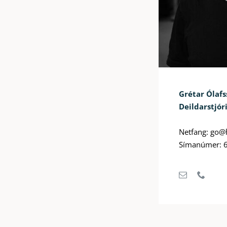
Grétar Ólafs
Deildarstjór
Netfang: go@
Símanúmer: 