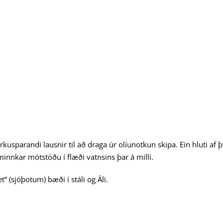
sparandi lausnir til að draga úr olíunotkun skipa. Ein hluti af þv
 minnkar mótstöðu í flæði vatnsins þar á milli.
“ (sjóþotum) bæði í stáli og Áli.