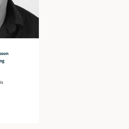
sson
 og
is