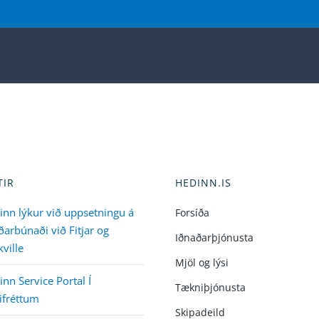
TIR
HEDINN.IS
inn lýkur við uppsetningu á
Forsíða
arbúnaði við Fitjar og
Iðnaðarþjónusta
ville
Mjöl og lýsi
nn Service Portal Í
Tækniþjónusta
ifréttum
Skipadeild