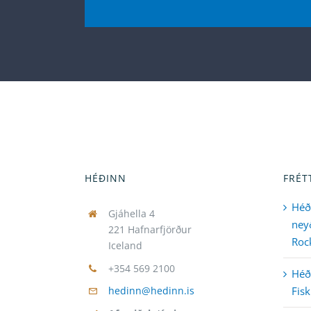
HÉÐINN
FRÉT
Héð
Gjáhella 4
neyð
221 Hafnarfjörður
Rock
Iceland
+354 569 2100
Héði
Fisk
hedinn@hedinn.is