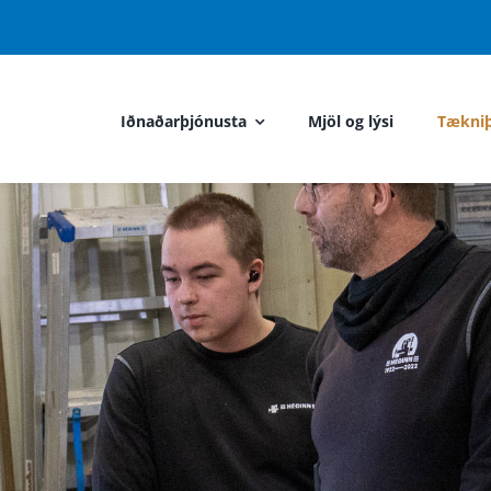
Iðnaðarþjónusta
Mjöl og lýsi
Tækniþ