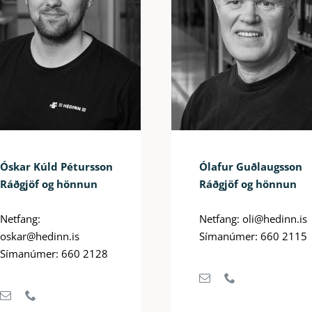
Óskar Kúld Pétursson
Ólafur Guðlaugsson
Ráðgjöf og hönnun
Ráðgjöf og hönnun
Netfang:
Netfang: oli@hedinn.is
oskar@hedinn.is
Símanúmer: 660 2115
Símanúmer: 660 2128