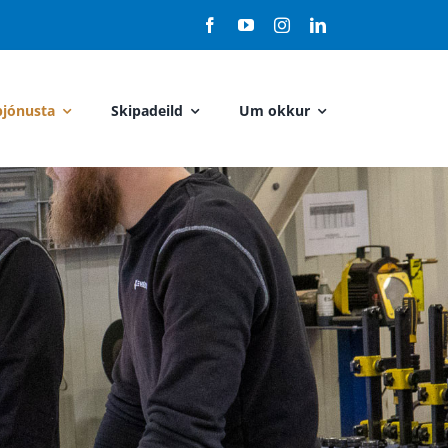
jónusta
Skipadeild
Um okkur