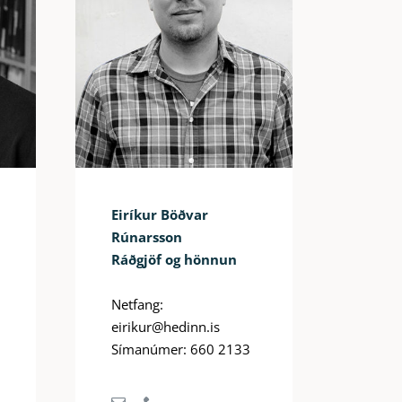
Eiríkur Böðvar
Rúnarsson
Ráðgjöf og hönnun
Netfang:
eirikur@hedinn.is
Símanúmer: 660 2133