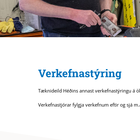
Verkefnastýring
Tæknideild Héðins annast verkefnastýringu á öl
Verkefnastjórar fylgja verkefnum eftir og sjá 