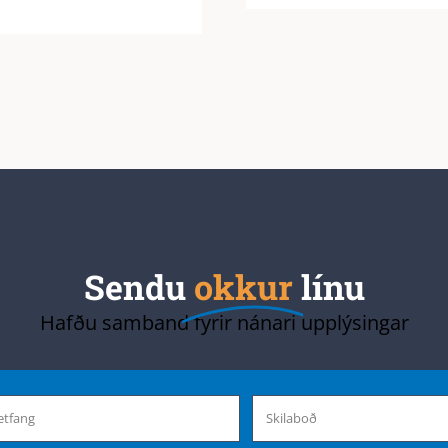
Sendu
okkur
línu
Hafðu samband fyrir nánari upplýsingar