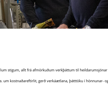
lum stigum, allt frá afmörkuðum verkþáttum til heildarumsjónar f
m.a. um kostnaðareftirlit, gerð verkáætlana, þátttöku í hönnunar