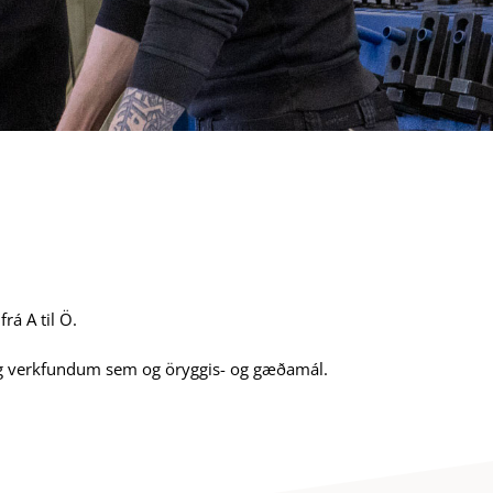
rá A til Ö.
- og verkfundum sem og öryggis- og gæðamál.