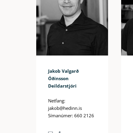
Jakob Valgarð
Óðinsson
Deildarstjóri
Netfang:
jakob@hedinn.is
Símanúmer: 660 2126