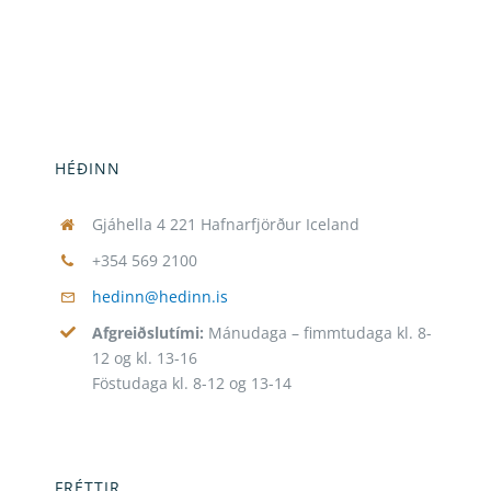
HÉÐINN
Gjáhella 4 221 Hafnarfjörður Iceland
+354 569 2100
hedinn@hedinn.is
Afgreiðslutími:
Mánudaga – fimmtudaga kl. 8-
12 og kl. 13-16
Föstudaga kl. 8-12 og 13-14
FRÉTTIR