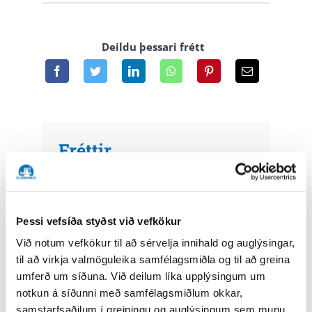
Deildu þessari frétt
Fréttir
Héðinn lýkur við uppsetningu á
neyðarbúnaði við Fitjar og Rockville
Héðinn Service Portal Í Fiskifréttum
Þessi vefsíða styðst við vefkökur
Morgunblaðið fjallar um stærsta
Við notum vefkökur til að sérvelja innihald og auglýsingar,
verkefni Héðins á þessari öld
til að virkja valmöguleika samfélagsmiðla og til að greina
Breytingar í eigandahópi Héðins
umferð um síðuna. Við deilum líka upplýsingum um
Héðinn hannar fyrir Havsbrún í
notkun á síðunni með samfélagsmiðlum okkar,
Færeyjum
samstarfsaðilum í greiningu og auglýsingum sem munu