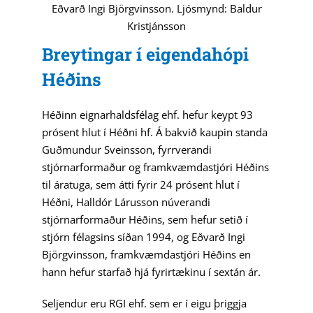
Eðvarð Ingi Björgvinsson. Ljósmynd: Baldur
Kristjánsson
Breytingar í eigendahópi
Héðins
Héðinn eignarhaldsfélag ehf. hefur keypt 93
prósent hlut í Héðni hf. Á bakvið kaupin standa
Guðmundur Sveinsson, fyrrverandi
stjórnarformaður og framkvæmdastjóri Héðins
til áratuga, sem átti fyrir 24 prósent hlut í
Héðni, Halldór Lárusson núverandi
stjórnarformaður Héðins, sem hefur setið í
stjórn félagsins síðan 1994, og Eðvarð Ingi
Björgvinsson, framkvæmdastjóri Héðins en
hann hefur starfað hjá fyrirtækinu í sextán ár.
Seljendur eru RGI ehf. sem er í eigu þriggja