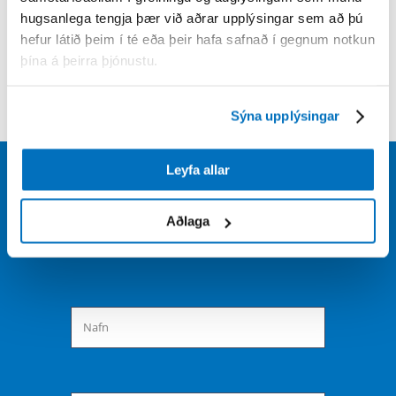
hugsanlega tengja þær við aðrar upplýsingar sem að þú
hefur látið þeim í té eða þeir hafa safnað í gegnum notkun
þína á þeirra þjónustu.
Sýna upplýsingar
Leyfa allar
Send us a message
Aðlaga
Fill out the form