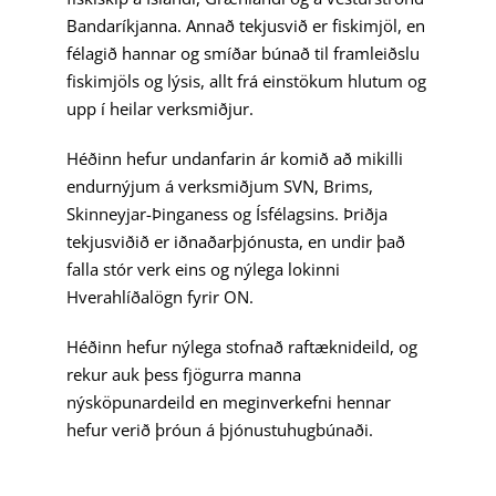
Bandaríkjanna. Annað tekjusvið er fiskimjöl, en
félagið hannar og smíðar búnað til framleiðslu
fiskimjöls og lýsis, allt frá einstökum hlutum og
upp í heilar verksmiðjur.
Héðinn hefur undanfarin ár komið að mikilli
endurnýjum á verksmiðjum SVN, Brims,
Skinneyjar-Þinganess og Ísfélagsins. Þriðja
tekjusviðið er iðnaðarþjónusta, en undir það
falla stór verk eins og nýlega lokinni
Hverahlíðalögn fyrir ON.
Héðinn hefur nýlega stofnað raftæknideild, og
rekur auk þess fjögurra manna
nýsköpunardeild en meginverkefni hennar
hefur verið þróun á þjónustuhugbúnaði.