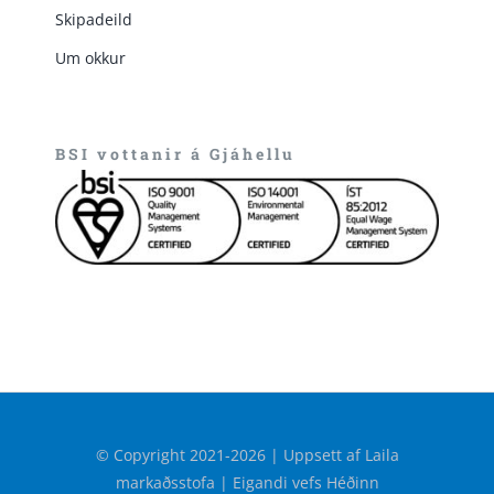
Skipadeild
Um okkur
BSI vottanir á Gjáhellu
© Copyright 2021-2026 | Uppsett af Laila
markaðsstofa | Eigandi vefs Héðinn