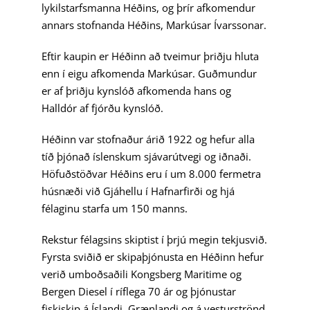
lykilstarfsmanna Héðins, og þrír afkomendur
annars stofnanda Héðins, Markúsar Ívarssonar.
Eftir kaupin er Héðinn að tveimur þriðju hluta
enn í eigu afkomenda Markúsar. Guðmundur
er af þriðju kynslóð afkomenda hans og
Halldór af fjórðu kynslóð.
Héðinn var stofnaður árið 1922 og hefur alla
tíð þjónað íslenskum sjávarútvegi og iðnaði.
Höfuðstöðvar Héðins eru í um 8.000 fermetra
húsnæði við Gjáhellu í Hafnarfirði og hjá
félaginu starfa um 150 manns.
Rekstur félagsins skiptist í þrjú megin tekjusvið.
Fyrsta sviðið er skipaþjónusta en Héðinn hefur
verið umboðsaðili Kongsberg Maritime og
Bergen Diesel í ríflega 70 ár og þjónustar
fiskiskip á Íslandi, Grænlandi og á vesturströnd