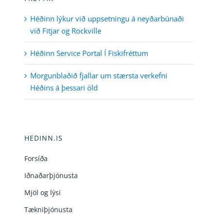
Héðinn lýkur við uppsetningu á neyðarbúnaði
við Fitjar og Rockville
Héðinn Service Portal Í Fiskifréttum
Morgunblaðið fjallar um stærsta verkefni
Héðins á þessari öld
HEDINN.IS
Forsíða
Iðnaðarþjónusta
Mjöl og lýsi
Tækniþjónusta