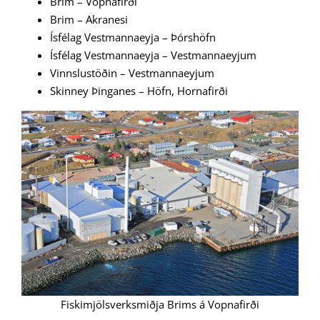
Brim – Vopnafirði
Brim – Akranesi
Ísfélag Vestmannaeyja – Þórshöfn
Ísfélag Vestmannaeyja – Vestmannaeyjum
Vinnslustöðin – Vestmannaeyjum
Skinney Þinganes – Höfn, Hornafirði
Fiskimjölsverksmiðja Brims á Vopnafirði