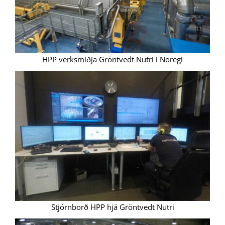
HPP verksmiðja Gröntvedt Nutri í Noregi
Stjórnborð HPP hjá Gröntvedt Nutri