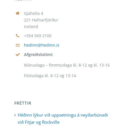
Gjáhella 4
221 Hafnarfjörður
Iceland
+354 569 2100
hedinn@hedinn.is
Afgreiðslutími:
Mánudaga – fimmtudaga kl. 8-12 og kl. 13-16
Föstudaga kl. 8-12 og 13-14
FRÉTTIR
Héðinn lýkur við uppsetningu á neyðarbúnaði
við Fitjar og Rockville