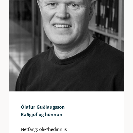
Ólafur Guðlaugsson
Ráðgjöf og hönnun
Netfang: oli@hedinn.is