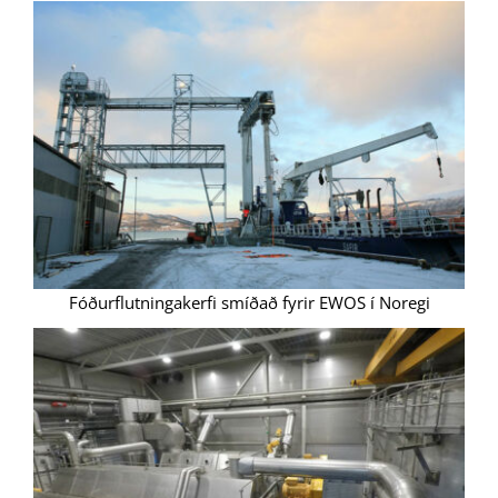
Fóðurflutningakerfi smíðað fyrir EWOS í Noregi