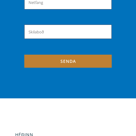
SENDA
HÉÐINN