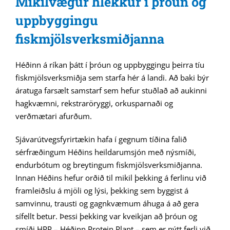
Mikilvægur hlekkur í þróun og
uppbyggingu
fiskmjölsverksmiðjanna
Héðinn á ríkan þátt í þróun og uppbyggingu þeirra tíu
fiskmjölsverksmiðja sem starfa hér á landi. Að baki býr
áratuga farsælt samstarf sem hefur stuðlað að aukinni
hagkvæmni, rekstraröryggi, orkusparnaði og
verðmætari afurðum.
Sjávarútvegsfyrirtækin hafa í gegnum tíðina falið
sérfræðingum Héðins heildarumsjón með nýsmíði,
endurbótum og breytingum fiskmjölsverksmiðjanna.
Innan Héðins hefur orðið til mikil þekking á ferlinu við
framleiðslu á mjöli og lýsi, þekking sem byggist á
samvinnu, trausti og gagnkvæmum áhuga á að gera
sífellt betur. Þessi þekking var kveikjan að þróun og
smíði HPP – Héðinn Protein Plant – sem er nýtt ferli við