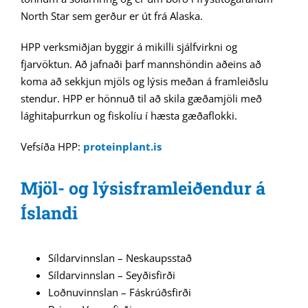
North Star sem gerður er út frá Alaska.
HPP verksmiðjan byggir á mikilli sjálfvirkni og
fjarvöktun. Að jafnaði þarf mannshöndin aðeins að
koma að sekkjun mjöls og lýsis meðan á framleiðslu
stendur. HPP er hönnuð til að skila gæðamjöli með
lághitaþurrkun og fiskolíu í hæsta gæðaflokki.
Vefsíða HPP:
proteinplant.is
Mjöl- og lýsisframleiðendur á
Íslandi
Síldarvinnslan – Neskaupsstað
Síldarvinnslan – Seyðisfirði
Loðnuvinnslan – Fáskrúðsfirði