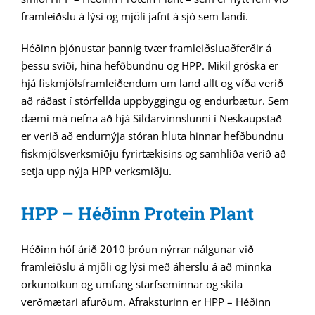
framleiðslu á lýsi og mjöli jafnt á sjó sem landi.
Héðinn þjónustar þannig tvær framleiðsluaðferðir á
þessu sviði, hina hefðbundnu og HPP. Mikil gróska er
hjá fiskmjölsframleiðendum um land allt og víða verið
að ráðast í stórfellda uppbyggingu og endurbætur. Sem
dæmi má nefna að hjá Síldarvinnslunni í Neskaupstað
er verið að endurnýja stóran hluta hinnar hefðbundnu
fiskmjölsverksmiðju fyrirtækisins og samhliða verið að
setja upp nýja HPP verksmiðju.
HPP – Héðinn Protein Plant
Héðinn hóf árið 2010 þróun nýrrar nálgunar við
framleiðslu á mjöli og lýsi með áherslu á að minnka
orkunotkun og umfang starfseminnar og skila
verðmætari afurðum. Afraksturinn er HPP – Héðinn