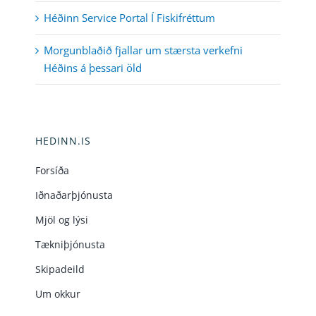
Héðinn Service Portal Í Fiskifréttum
Morgunblaðið fjallar um stærsta verkefni
Héðins á þessari öld
HEDINN.IS
Forsíða
Iðnaðarþjónusta
Mjöl og lýsi
Tækniþjónusta
Skipadeild
Um okkur