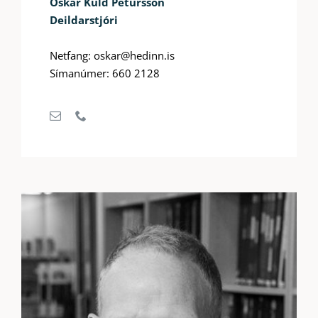
Óskar Kúld Pétursson
Deildarstjóri
Netfang: oskar@hedinn.is
Símanúmer: 660 2128