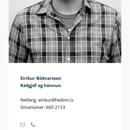
Eiríkur Böðvarsson
Ráðgjöf og hönnun
Netfang: eirikur@hedinn.is
Símanúmer: 660 2133