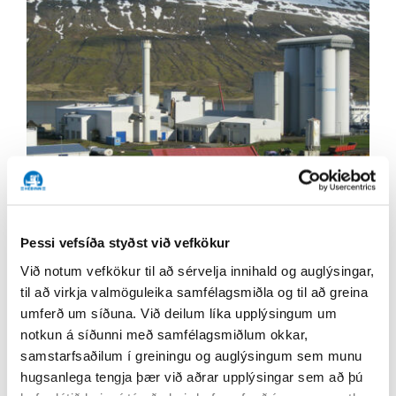
Fiskimjölsverksmiðja Síldarvinnslunnar Neskaupsstað
Þessi vefsíða styðst við vefkökur
Við notum vefkökur til að sérvelja innihald og auglýsingar,
til að virkja valmöguleika samfélagsmiðla og til að greina
umferð um síðuna. Við deilum líka upplýsingum um
notkun á síðunni með samfélagsmiðlum okkar,
samstarfsaðilum í greiningu og auglýsingum sem munu
hugsanlega tengja þær við aðrar upplýsingar sem að þú