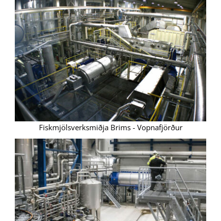
Fiskmjölsverksmiðja Brims - Vopnafjörður