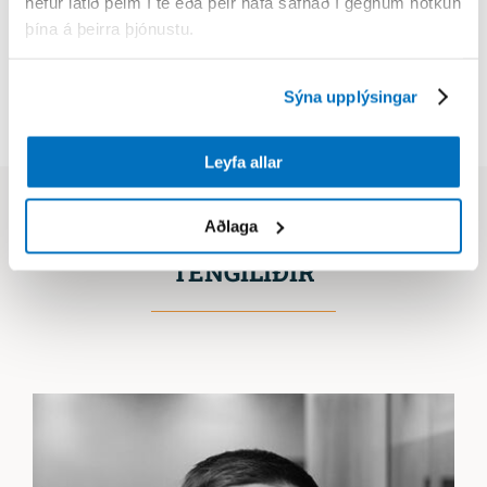
hefur látið þeim í té eða þeir hafa safnað í gegnum notkun
þína á þeirra þjónustu.
HPP er um borð í North Star
Sýna upplýsingar
Leyfa allar
Aðlaga
TENGILIÐIR