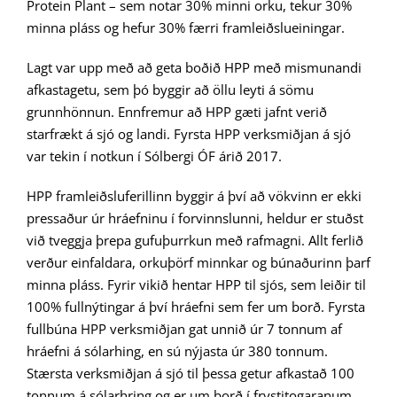
Protein Plant – sem notar 30% minni orku, tekur 30%
minna pláss og hefur 30% færri framleiðslueiningar.
Lagt var upp með að geta boðið HPP með mismunandi
afkastagetu, sem þó byggir að öllu leyti á sömu
grunnhönnun. Ennfremur að HPP gæti jafnt verið
starfrækt á sjó og landi. Fyrsta HPP verksmiðjan á sjó
var tekin í notkun í Sólbergi ÓF árið 2017.
HPP framleiðsluferillinn byggir á því að vökvinn er ekki
pressaður úr hráefninu í forvinnslunni, heldur er stuðst
við tveggja þrepa gufuþurrkun með rafmagni. Allt ferlið
verður einfaldara, orkuþörf minnkar og búnaðurinn þarf
minna pláss. Fyrir vikið hentar HPP til sjós, sem leiðir til
100% fullnýtingar á því hráefni sem fer um borð. Fyrsta
fullbúna HPP verksmiðjan gat unnið úr 7 tonnum af
hráefni á sólarhing, en sú nýjasta úr 380 tonnum.
Stærsta verksmiðjan á sjó til þessa getur afkastað 100
tonnum á sólarhring og er um borð í frystitogaranum