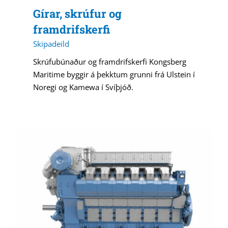
Gírar, skrúfur og
framdrifskerfi
Skipadeild
Skrúfubúnaður og framdrifskerfi Kongsberg
Maritime byggir á þekktum grunni frá Ulstein í
Noregi og Kamewa í Svíþjóð.