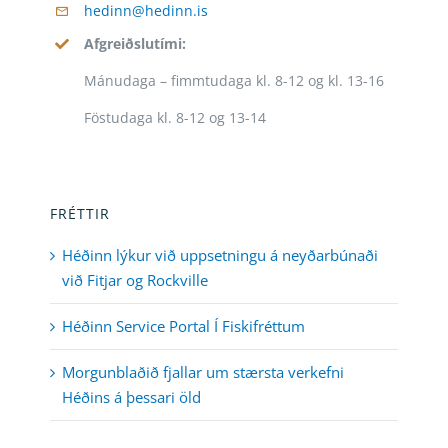
hedinn@hedinn.is
Afgreiðslutími:
Mánudaga – fimmtudaga kl. 8-12 og kl. 13-16
Föstudaga kl. 8-12 og 13-14
FRÉTTIR
Héðinn lýkur við uppsetningu á neyðarbúnaði
við Fitjar og Rockville
Héðinn Service Portal Í Fiskifréttum
Morgunblaðið fjallar um stærsta verkefni
Héðins á þessari öld