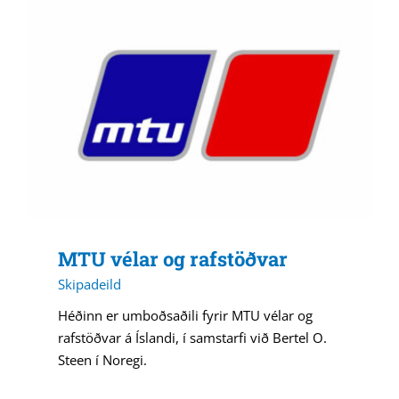
MTU vélar og rafstöðvar
Skipadeild
Héðinn er umboðsaðili fyrir MTU vélar og
rafstöðvar á Íslandi, í samstarfi við Bertel O.
Steen í Noregi.