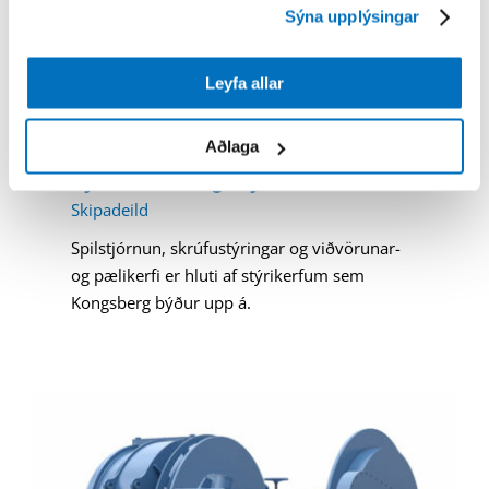
Sýna upplýsingar
Leyfa allar
Aðlaga
Sjálfvirkni og stjórnun
Skipadeild
Spilstjórnun, skrúfustýringar og viðvörunar-
og pælikerfi er hluti af stýrikerfum sem
Kongsberg býður upp á.