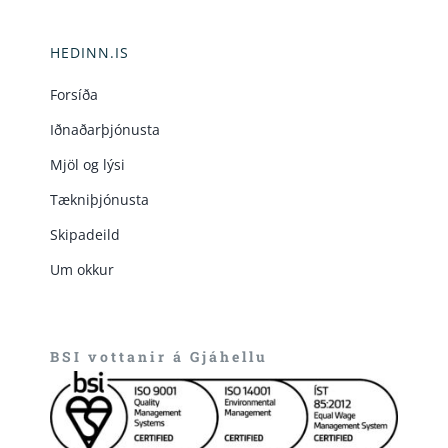
HEDINN.IS
Forsíða
Iðnaðarþjónusta
Mjöl og lýsi
Tækniþjónusta
Skipadeild
Um okkur
BSI vottanir á Gjáhellu