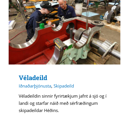
Véladeild
Iðnaðarþjónusta
,
Skipadeild
Véladeildin sinnir fyrirtækjum jafnt á sjó og í
landi og starfar náið með sérfræðingum
skipadeildar Héðins.