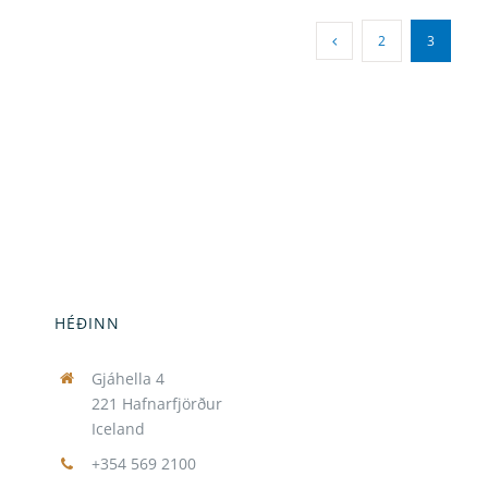
2
3
HÉÐINN
Gjáhella 4
221 Hafnarfjörður
Iceland
+354 569 2100