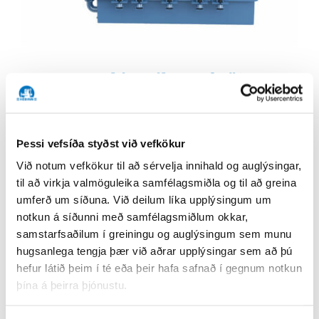
Bergen skipavélar/Rafstöðvar
Skipadeild
Bergen Engines býður upp á meðalhraða
vélar til framdrifs og orkuöflunar bæði á landi
Þessi vefsíða styðst við vefkökur
og á sjó.
Við notum vefkökur til að sérvelja innihald og auglýsingar,
til að virkja valmöguleika samfélagsmiðla og til að greina
umferð um síðuna. Við deilum líka upplýsingum um
notkun á síðunni með samfélagsmiðlum okkar,
samstarfsaðilum í greiningu og auglýsingum sem munu
hugsanlega tengja þær við aðrar upplýsingar sem að þú
hefur látið þeim í té eða þeir hafa safnað í gegnum notkun
þína á þeirra þjónustu.