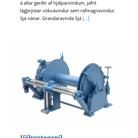
á allar gerðir af hjálparvindum, jafnt
lágþrýstar vökvavindur sem rafmagnsvindur.
Sjá nánar. Grandaravinda Sjá
[...]
Vökvatogspil