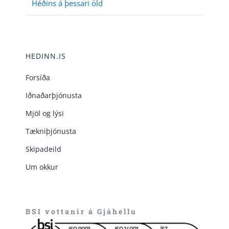
Héðins á þessari öld
HEDINN.IS
Forsíða
Iðnaðarþjónusta
Mjöl og lýsi
Tækniþjónusta
Skipadeild
Um okkur
BSI vottanir á Gjáhellu