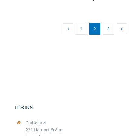
1
2
3
HÉÐINN
Gjáhella 4
221 Hafnarfjörður