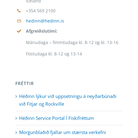
Iceland
+354 569 2100
hedinn@hedinn.is
Afgreiðslutími:
Mánudaga – fimmtudaga kl. 8-12 og kl. 13-16
Föstudaga kl. 8-12 og 13-14
FRÉTTIR
Héðinn lýkur við uppsetningu á neyðarbúnaði
við Fitjar og Rockville
Héðinn Service Portal Í Fiskifréttum
Morgunblaðið fjallar um stærsta verkefni