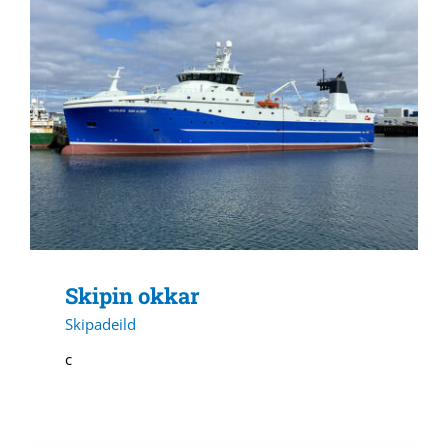
Skipin okkar
Skipadeild
c