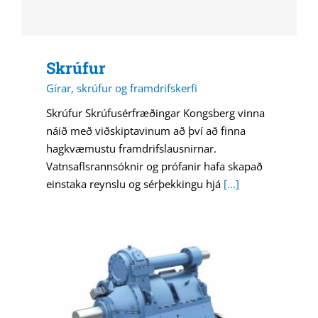
Skrúfur
Gírar, skrúfur og framdrifskerfi
Skrúfur Skrúfusérfræðingar Kongsberg vinna
náið með viðskiptavinum að því að finna
hagkvæmustu framdrifslausnirnar.
Vatnsaflsrannsóknir og prófanir hafa skapað
einstaka reynslu og sérþekkingu hjá
[...]