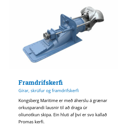
Framdrifskerfi
Gírar, skrúfur og framdrifskerfi
Kongsberg Maritime er með áherslu á grænar
orkusparandi lausnir til að draga úr
olíunotkun skipa. Ein hluti af því er svo kallað
Promas kerfi.