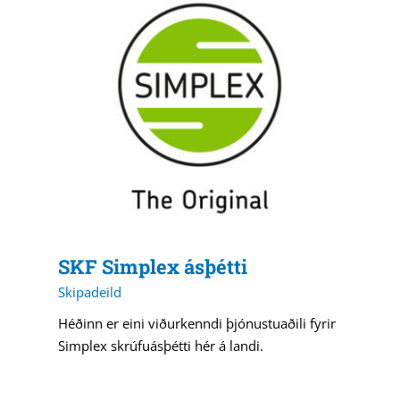
SKF Simplex ásþétti
Skipadeild
Héðinn er eini viðurkenndi þjónustuaðili fyrir
Simplex skrúfuásþétti hér á landi.