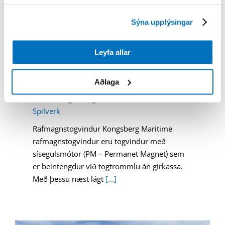
Sýna upplýsingar
Leyfa allar
Aðlaga
Rafmagnsspil
Spilverk
Rafmagnstogvindur Kongsberg Maritime
rafmagnstogvindur eru togvindur með
sísegulsmótor (PM – Permanet Magnet) sem
er beintengdur við togtrommlu án gírkassa.
Með þessu næst lágt
[...]