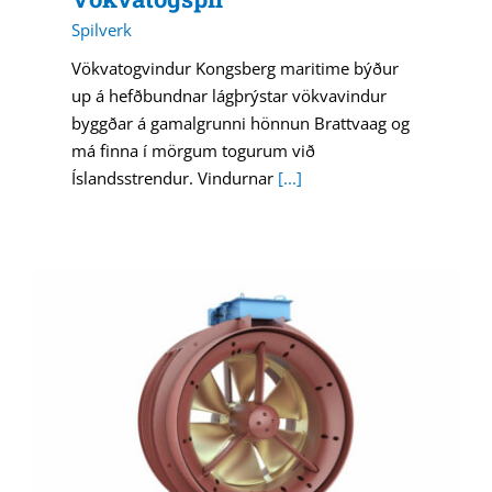
Spilverk
Vökvatogvindur Kongsberg maritime býður
up á hefðbundnar lágþrýstar vökvavindur
byggðar á gamalgrunni hönnun Brattvaag og
má finna í mörgum togurum við
Íslandsstrendur. Vindurnar
[...]