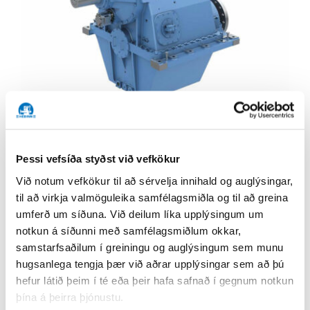
Niðurfærslugírar
Gírar, skrúfur og framdrifskerfi
Þessi vefsíða styðst við vefkökur
Niðurfærslugírar Kongsberg Maritime
Við notum vefkökur til að sérvelja innihald og auglýsingar,
til að virkja valmöguleika samfélagsmiðla og til að greina
niðurfærlugírarnir hafa sannað gildi sitt sem
umferð um síðuna. Við deilum líka upplýsingum um
áræðanlegir gírar fyrir sjávarútveg. Þeir eru í
notkun á síðunni með samfélagsmiðlum okkar,
boði með inntaksás/úttaksás (PTI/PTO) fyrir
samstarfsaðilum í greiningu og auglýsingum sem munu
ásrafala. Möguleiki
[...]
hugsanlega tengja þær við aðrar upplýsingar sem að þú
hefur látið þeim í té eða þeir hafa safnað í gegnum notkun
þína á þeirra þjónustu.