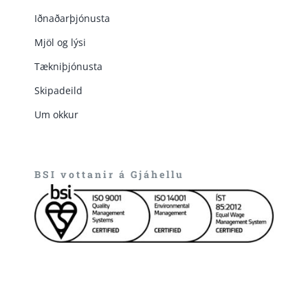
Iðnaðarþjónusta
Mjöl og lýsi
Tækniþjónusta
Skipadeild
Um okkur
BSI vottanir á Gjáhellu