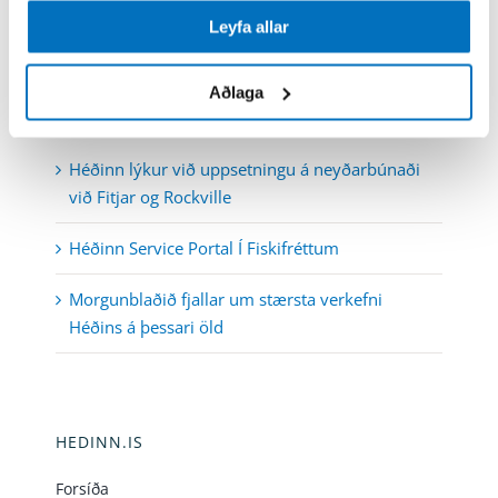
Föstudaga kl. 8-12 og 13-14
Leyfa allar
Aðlaga
FRÉTTIR
Héðinn lýkur við uppsetningu á neyðarbúnaði
við Fitjar og Rockville
Héðinn Service Portal Í Fiskifréttum
Morgunblaðið fjallar um stærsta verkefni
Héðins á þessari öld
HEDINN.IS
Forsíða