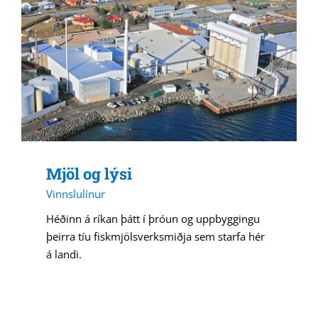
Mjöl og lýsi
Vinnslulínur
Héðinn á ríkan þátt í þróun og uppbyggingu
þeirra tíu fiskmjölsverksmiðja sem starfa hér
á landi.