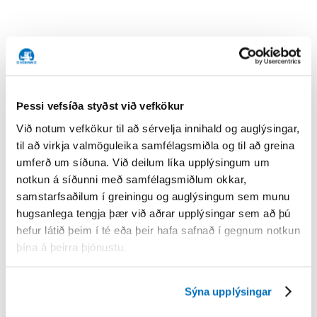
Þessi vefsíða styðst við vefkökur
Við notum vefkökur til að sérvelja innihald og auglýsingar,
HÉÐINN
til að virkja valmöguleika samfélagsmiðla og til að greina
umferð um síðuna. Við deilum líka upplýsingum um
Gjáhella 4
notkun á síðunni með samfélagsmiðlum okkar,
221 Hafnarfjörður
samstarfsaðilum í greiningu og auglýsingum sem munu
Iceland
hugsanlega tengja þær við aðrar upplýsingar sem að þú
+354 569 2100
hefur látið þeim í té eða þeir hafa safnað í gegnum notkun
þína á þeirra þjónustu.
hedinn@hedinn.is
Afgreiðslutími:
Sýna upplýsingar
Mánudaga – fimmtudaga kl. 8-12 og kl. 13-16