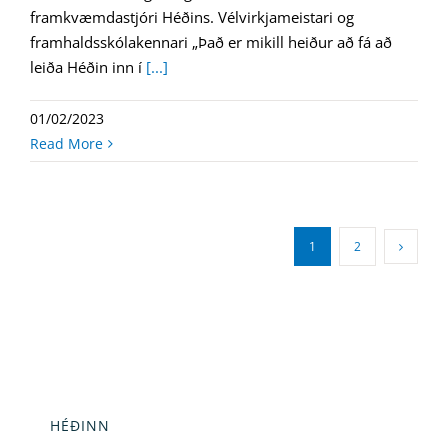
framkvæmdastjóri Héðins. Vélvirkjameistari og
framhaldsskólakennari „Það er mikill heiður að fá að
leiða Héðin inn í
[...]
01/02/2023
Read More
1
2
HÉÐINN