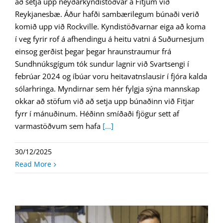
að setja upp neyðarkyndistöðvar á Fitjum við
Reykjanesbæ. Áður hafði sambærilegum búnaði verið
komið upp við Rockville. Kyndistöðvarnar eiga að koma
í veg fyrir rof á afhendingu á heitu vatni á Suðurnesjum
einsog gerðist þegar þegar hraunstraumur frá
Sundhnúksgígum tók sundur lagnir við Svartsengi í
febrúar 2024 og íbúar voru heitavatnslausir í fjóra kalda
sólarhringa. Myndirnar sem hér fylgja sýna mannskap
okkar að stöfum við að setja upp búnaðinn við Fitjar
fyrr í mánuðinum. Héðinn smíðaði fjögur sett af
varmastöðvum sem hafa
[...]
30/12/2025
Read More