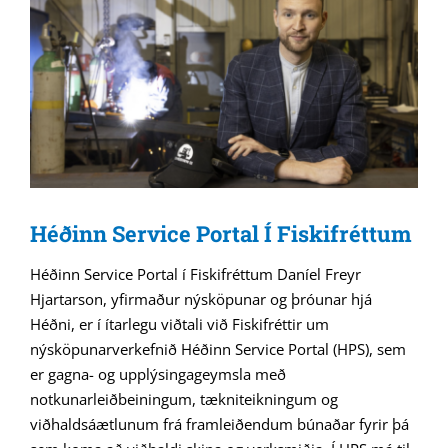
Héðinn Service Portal Í Fiskifréttum
Héðinn Service Portal í Fiskifréttum Daníel Freyr
Hjartarson, yfirmaður nýsköpunar og þróunar hjá
Héðni, er í ítarlegu viðtali við Fiskifréttir um
nýsköpunarverkefnið Héðinn Service Portal (HPS), sem
er gagna- og upplýsingageymsla með
notkunarleiðbeiningum, tækniteikningum og
viðhaldsáætlunum frá framleiðendum búnaðar fyrir þá