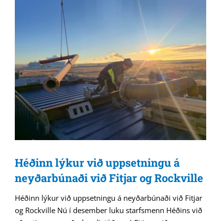
Héðinn lýkur við uppsetningu á
neyðarbúnaði við Fitjar og Rockville
Héðinn lýkur við uppsetningu á neyðarbúnaði við Fitjar
og Rockville Nú í desember luku starfsmenn Héðins við