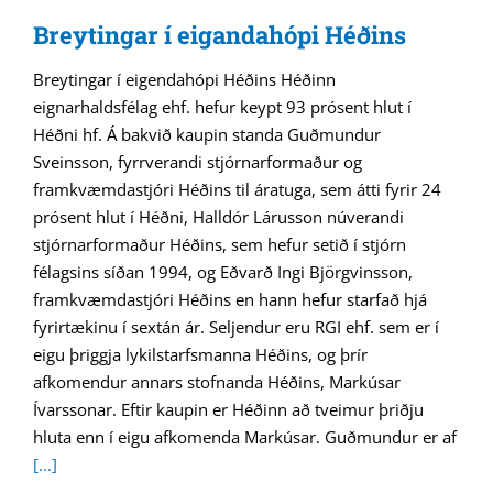
Breytingar í eigandahópi Héðins
Breytingar í eigendahópi Héðins Héðinn
eignarhaldsfélag ehf. hefur keypt 93 prósent hlut í
Héðni hf. Á bakvið kaupin standa Guðmundur
Sveinsson, fyrrverandi stjórnarformaður og
framkvæmdastjóri Héðins til áratuga, sem átti fyrir 24
prósent hlut í Héðni, Halldór Lárusson núverandi
stjórnarformaður Héðins, sem hefur setið í stjórn
félagsins síðan 1994, og Eðvarð Ingi Björgvinsson,
framkvæmdastjóri Héðins en hann hefur starfað hjá
fyrirtækinu í sextán ár. Seljendur eru RGI ehf. sem er í
eigu þriggja lykilstarfsmanna Héðins, og þrír
afkomendur annars stofnanda Héðins, Markúsar
Ívarssonar. Eftir kaupin er Héðinn að tveimur þriðju
hluta enn í eigu afkomenda Markúsar. Guðmundur er af
[...]