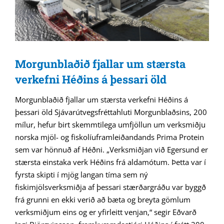
Morgunblaðið fjallar um stærsta
verkefni Héðins á þessari öld
Morgunblaðið fjallar um stærsta verkefni Héðins á
þessari öld Sjávarútvegsfréttahluti Morgunblaðsins, 200
mílur, hefur birt skemmtilega umfjöllun um verksmiðju
norska mjöl- og fiskolíuframleiðandands Prima Protein
sem var hönnuð af Héðni. „Verksmiðjan við Egersund er
stærsta einstaka verk Héðins frá aldamótum. Þetta var í
fyrsta skipti í mjög langan tíma sem ný
fiskimjölsverksmiðja af þessari stærðargráðu var byggð
frá grunni en ekki verið að bæta og breyta gömlum
verksmiðjum eins og er yfirleitt venjan,“ segir Eðvarð