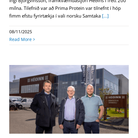
Ingi Björgvinsson, framkvæmdastjóri Héðins í frétt 200
mílna. Tilefnið var að Prima Protein var tilnefnt í hóp
fimm efstu fyrirtækja í vali norsku Samtaka
[...]
08/11/2025
Read More