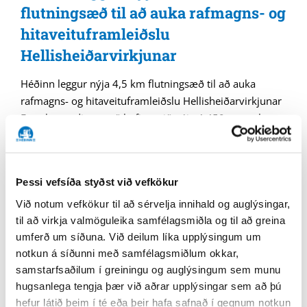
flutningsæð til að auka rafmagns- og
hitaveituframleiðslu
Hellisheiðarvirkjunar
Héðinn leggur nýja 4,5 km flutningsæð til að auka
rafmagns- og hitaveituframleiðslu Hellisheiðarvirkjunar
Framkvæmdir eru að hefjast við nýja 4.450 metra langa
flutningsæð fyrir gufu frá Hverahlíð til
Hellisheiðarvirkjunar í Sveitarfélaginu Ölfusi. Markmiðið
er að nýta fyrirliggjandi borholur við Hverahlíð til að afla
Þessi vefsíða styðst við vefkökur
uppbótargufu og skiljuvatns til rafmagns- og
hitaveituframleiðslu fyrir Hellisheiðarvirkjun. Jafnframt
Við notum vefkökur til að sérvelja innihald og auglýsingar,
er gert ráð fyrir þeim möguleika til framtíðar að tengja
til að virkja valmöguleika samfélagsmiðla og til að greina
umferð um síðuna. Við deilum líka upplýsingum um
borholur sem verða boraðar síðar ON Power ohf. hefur
notkun á síðunni með samfélagsmiðlum okkar,
samið við Héðinn hf. um þessar umfangsmiklu
samstarfsaðilum í greiningu og auglýsingum sem munu
framkvæmdir. Verkið felur í sér alla nauðsynlega
hugsanlega tengja þær við aðrar upplýsingar sem að þú
jarðvinnu, pípulagnavinnu, raflagnavinnu og
hefur látið þeim í té eða þeir hafa safnað í gegnum notkun
byggingarvinnu og mun fjöldi undirverktaka koma að