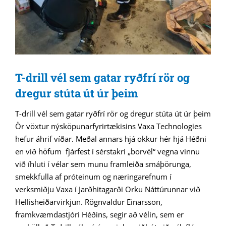
T-drill vél sem gatar ryðfrí rör og
dregur stúta út úr þeim
T-drill vél sem gatar ryðfrí rör og dregur stúta út úr þeim
Ör vöxtur nýsköpunarfyrirtækisins Vaxa Technologies
hefur áhrif víðar. Meðal annars hjá okkur hér hjá Héðni
en við höfum fjárfest í sérstakri „borvél“ vegna vinnu
við íhluti í vélar sem munu framleiða smáþörunga,
smekkfulla af próteinum og næringarefnum í
verksmiðju Vaxa í Jarðhitagarði Orku Náttúrunnar við
Hellisheiðarvirkjun. Rögnvaldur Einarsson,
framkvæmdastjóri Héðins, segir að vélin, sem er