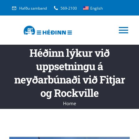
Skip
Hafðu samband
569-2100
English
to
content
Tog
Héðinn lýkur við
Nav
Iðnaðarþjónusta
uppsetningu á
Mjöl og lýsi
neyðarbúnaði við Fitjar
og Rockville
Tækniþjónusta
Home
Skipadeild
Um okkur