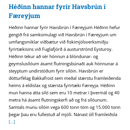
Héðinn hannar fyrir Havsbrún í
Færeyjum
Héðinn hannar fyrir Havsbrún í Færeyjum Héðinn hefur
gengið frá samkomulagi við Havsbrún í Færeyjum um
umfangsmiklar viðbætur við fiskimjölsverksmiðju
fyrirtækisins við Fuglafjörð á austurströnd Eysturoy.
Héðinn tekur að sér hönnun á blöndunar- og
geymslusílóum ásamt flutningsbúnaði auk hönnunar á
steyptum undirstöðum fyrir sílóin. Havsbrún er
dótturfélag Bakkafrost sem meðal stærstu framleiðenda
heims á eldislax og stærsta fyrirtæki Færeyja. Héðinn
mun hanna átta síló sem eru 10 metrar í þvermál og 40
metra há ásamt flutningskerfi að og frá sílóunum.
Samtals munu sílóin vega 600 tonn tóm og 15.000 tonn
þegar þau eru fullestuð af mjöli. Nánast öll framleiðsla
[...]