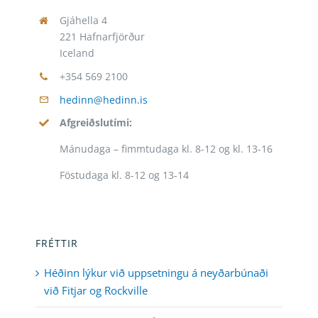
Gjáhella 4
221 Hafnarfjörður
Iceland
+354 569 2100
hedinn@hedinn.is
Afgreiðslutími:
Mánudaga – fimmtudaga kl. 8-12 og kl. 13-16
Föstudaga kl. 8-12 og 13-14
FRÉTTIR
Héðinn lýkur við uppsetningu á neyðarbúnaði
við Fitjar og Rockville