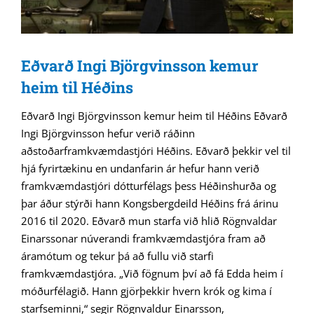
Eðvarð Ingi Björgvinsson kemur
heim til Héðins
Eðvarð Ingi Björgvinsson kemur heim til Héðins Eðvarð
Ingi Björgvinsson hefur verið ráðinn
aðstoðarframkvæmdastjóri Héðins. Eðvarð þekkir vel til
hjá fyrirtækinu en undanfarin ár hefur hann verið
framkvæmdastjóri dótturfélags þess Héðinshurða og
þar áður stýrði hann Kongsbergdeild Héðins frá árinu
2016 til 2020. Eðvarð mun starfa við hlið Rögnvaldar
Einarssonar núverandi framkvæmdastjóra fram að
áramótum og tekur þá að fullu við starfi
framkvæmdastjóra. „Við fögnum því að fá Edda heim í
móðurfélagið. Hann gjörþekkir hvern krók og kima í
starfseminni,“ segir Rögnvaldur Einarsson,