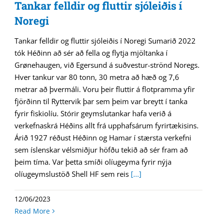
Tankar felldir og fluttir sjóleiðis í
Noregi
Tankar felldir og fluttir sjóleiðis í Noregi Sumarið 2022
tók Héðinn að sér að fella og flytja mjöltanka í
Grønehaugen, við Egersund á suðvestur-strönd Noregs.
Hver tankur var 80 tonn, 30 metra að hæð og 7,6
metrar að þvermáli. Voru þeir fluttir á flotpramma yfir
fjörðinn til Ryttervik þar sem þeim var breytt í tanka
fyrir fiskiolíu. Stórir geymslutankar hafa verið á
verkefnaskrá Héðins allt frá upphafsárum fyrirtækisins.
Árið 1927 réðust Héðinn og Hamar í stærsta verkefni
sem íslenskar vélsmiðjur höfðu tekið að sér fram að
þeim tíma. Var þetta smíði olíugeyma fyrir nýja
olíugeymslustöð Shell HF sem reis
[...]
12/06/2023
Read More