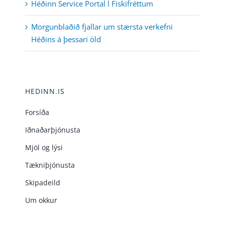
Héðinn Service Portal Í Fiskifréttum
Morgunblaðið fjallar um stærsta verkefni
Héðins á þessari öld
HEDINN.IS
Forsíða
Iðnaðarþjónusta
Mjöl og lýsi
Tækniþjónusta
Skipadeild
Um okkur