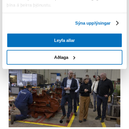
þína á þeirra þjónustu.
verkinu að
[...]
14/06/2023
Sýna upplýsingar
Read More
Leyfa allar
Aðlaga