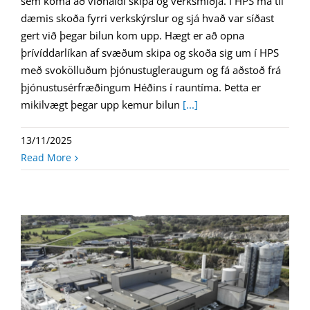
sem koma að viðhaldi skipa og verksmiðja. Í HPS má til
dæmis skoða fyrri verkskýrslur og sjá hvað var síðast
gert við þegar bilun kom upp. Hægt er að opna
þrívíddarlíkan af svæðum skipa og skoða sig um í HPS
með svokölluðum þjónustugleraugum og fá aðstoð frá
þjónustusérfræðingum Héðins í rauntíma. Þetta er
mikilvægt þegar upp kemur bilun
[...]
13/11/2025
Read More