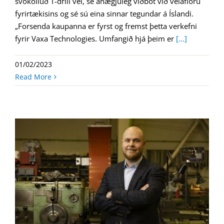
svokölluð T-drill vél, sé ánægjuleg viðbót við vélaflóru
fyrirtækisins og sé sú eina sinnar tegundar á Íslandi.
„Forsenda kaupanna er fyrst og fremst þetta verkefni
fyrir Vaxa Technologies. Umfangið hjá þeim er
[...]
01/02/2023
Read More