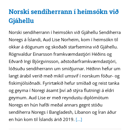
Norski sendiherrann í heimsókn við
Gjáhellu
Norski sendiherrann í heimsókn við Gjáhellu Sendiherra
Noregs á Íslandi, Aud Lise Norheim, kom í heimsókn til
okkar á dögunum og skoðaði starfsemina við Gjáhellu.
Rögnvaldur Einarsson framkvæmdastjóri Héðins og
Eðvarð Ingi Björgvinsson, aðstoðarframkvæmdastjóri,
lóðsuðu sendiherrann um smiðjurnar. Héðinn hefur um
langt árabil verið með mikil umsvif í norskum fóður- og
fiskimjölsiðnaði. Fyrirtækið hefur smíðað og reist tanka
og geyma í Noregi ásamt því að stýra flutningi á eldri
geymum. Aud Lise er með reyndustu diplómötum
Noregs en hún hafði meðal annars gegnt stöðu
sendiherra Noregs í Bangladesh, Líbanon og Íran áður
en hún kom til Íslands árið 2019.
[...]